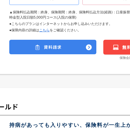
▲保険料払込期間：終身、保険期間：終身、保険料払込方法(経路)：口座振
時金型入院日額5,000円コース(入院の保障)
●こちらのプランはインターネットからお申し込みいただけます。
●保障内容の詳細は
こちら
をご確認ください。
資料請求
無
保険会
ゴールド
持病があっても入りやすい、保険料が一生上