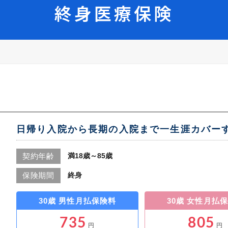
終身医療保険
日帰り入院から長期の入院まで一生涯カバー
満18歳～85歳
契約年齢
終身
保険期間
30歳 男性
月払保険料
30歳 女性
月払保
735
805
円
円