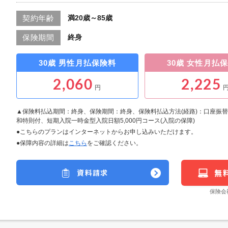
満20歳～85歳
契約年齢
終身
保険期間
30歳 男性
月払保険料
30歳 女性
月払保
2,060
2,225
円
▲保険料払込期間：終身、保険期間：終身、保険料払込方法(経路)：口座振
和特則付、短期入院一時金型入院日額5,000円コース(入院の保障)
●こちらのプランはインターネットからお申し込みいただけます。
●保障内容の詳細は
こちら
をご確認ください。
資料請求
無
保険会