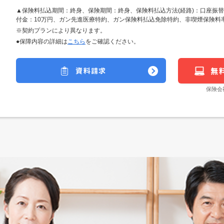
▲保険料払込期間：終身、保険期間：終身、保険料払込方法(経路)：口座振
付金：10万円、ガン先進医療特約、ガン保険料払込免除特約、非喫煙保険料
※契約プランにより異なります。
●保障内容の詳細は
こちら
をご確認ください。
資料請求
無
保険会