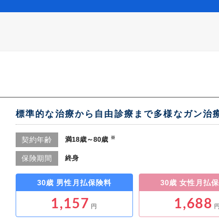
標準的な治療から自由診療まで多様なガン治
※
満18歳～80歳
契約年齢
終身
保険期間
30歳 男性
月払保険料
30歳 女性
月払保
1,157
1,688
円