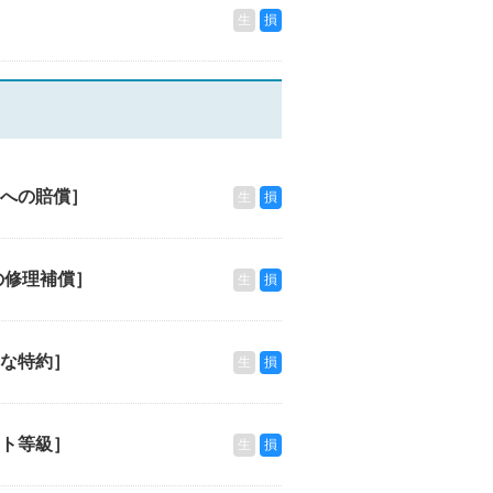
生
損
への賠償］
生
損
の修理補償］
生
損
な特約］
生
損
ト等級］
生
損