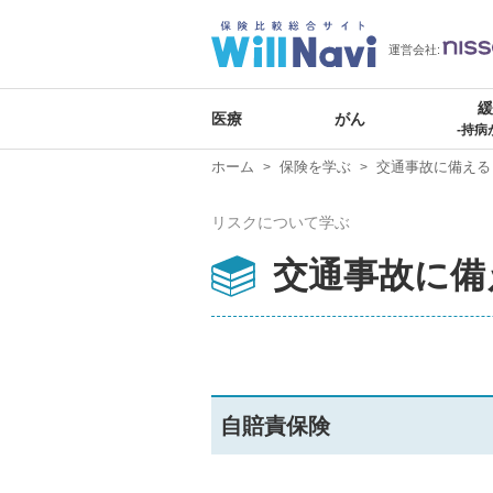
運営会社:
医療
がん
-持病
ホーム
保険を学ぶ
交通事故に備える
リスクについて学ぶ
交通事故に備
自賠責保険