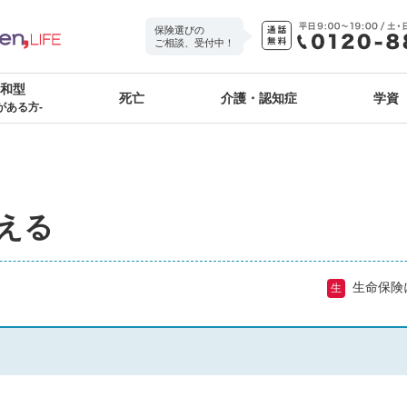
保険選びの
ご相談、受付中！
緩和型
死亡
介護・認知症
学資
がある方-
える
生命保険
生