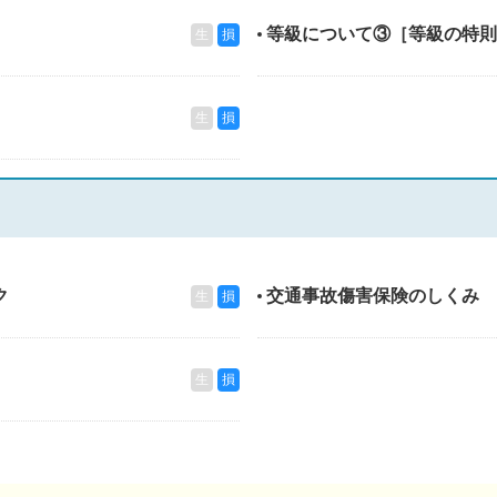
等級について③［等級の特則
生
損
生
損
ク
交通事故傷害保険のしくみ
生
損
生
損