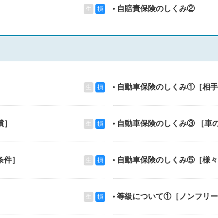
自賠責保険のしくみ②
生
損
自動車保険のしくみ①［相手
生
損
償］
自動車保険のしくみ③ ［車
生
損
条件］
自動車保険のしくみ⑤［様々
生
損
等級について①［ノンフリー
生
損