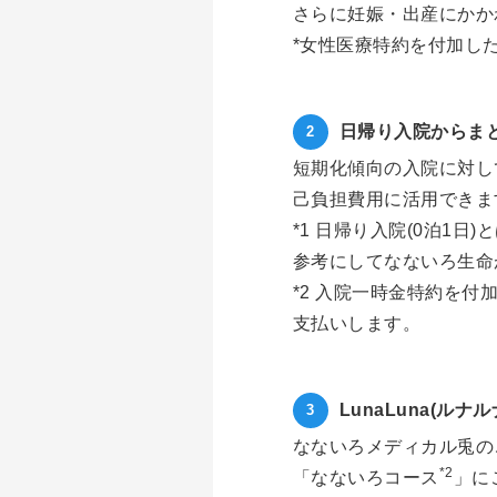
さらに妊娠・出産にかか
*女性医療特約を付加し
日帰り入院からま
短期化傾向の入院に対し
己負担費用に活用できま
*1 日帰り入院(0泊1
参考にしてなないろ生命
*2 入院一時金特約を
支払いします。
LunaLuna(ル
なないろメディカル兎の
*2
「なないろコース
」に