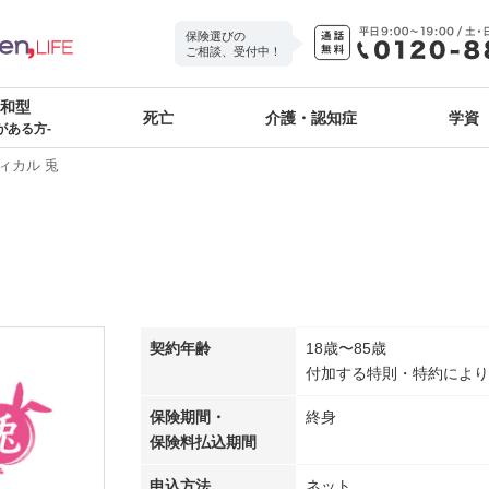
保険選びの
ご相談、受付中！
緩和型
死亡
介護・認知症
学資
がある方-
ィカル 兎
契約年齢
18歳〜85歳
付加する特則・特約により
保険期間・
終身
保険料払込期間
申込方法
ネット