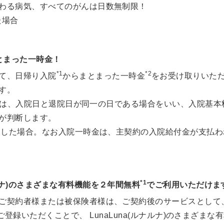
わる病気、すべてのがんは日数無制限！
た場合
とまった一時金！
*1
*2
て、日帰り入院
からまとまった一時金
をお受け取りいた
す。
日)とは、入院日と退院日が同一の日である場合をいい、入院基
が判断します。
付加した場合。なお入院一時金は、主契約の入院給付金が支払
*1
ナルナ)のさまざまな有料機能を２年間無料
でご利用いただけま
ご契約者様または被保険者様は、ご契約後のサービスとして
ご登録いただくことで、 LunaLuna(ルナルナ)のさまざま