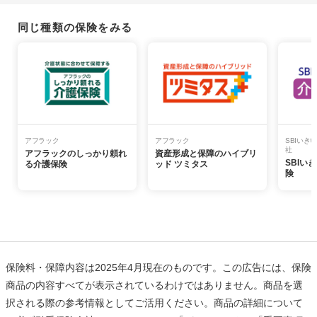
同じ種類の保険をみる
アフラック
アフラック
SBIいき
社
アフラックのしっかり頼れ
資産形成と保障のハイブリ
SBIい
る介護保険
ッド ツミタス
険
保険料・保障内容は2025年4月現在のものです。この広告には、保険
商品の内容すべてが表示されているわけではありません。商品を選
択される際の参考情報としてご活用ください。商品の詳細について