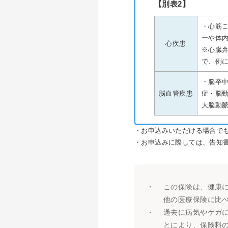
【別表2】
・心筋
ーや体
心疾患
※心臓
で、例
・脳卒
脳血管疾患
症・脳
大脳動脈
・お申込みいただける場合で
・お申込みに際しては、告知
・
この保険は、健康
他の医療保険に比
・
過去に病気やケガ
とにより、保険料