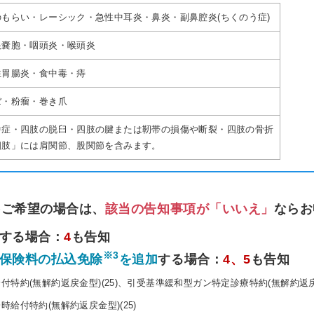
のもらい・レーシック・急性中耳炎・鼻炎・副鼻腔炎(ちくのう症)
根嚢胞・咽頭炎・喉頭炎
性胃腸炎・食中毒・痔
ぼ・粉瘤・巻き爪
中症・四肢の脱臼・四肢の腱または靭帯の損傷や断裂・四肢の骨折
四肢」には肩関節、股関節を含みます。
をご希望の場合は、
該当の告知事項が「いいえ」
ならお
する場合：
4
も告知
※3
保険料の払込免除
を追加
する場合：
4、5
も告知
付特約(無解約返戻金型)(25)、引受基準緩和型ガン特定診療特約(無解約返戻金
給付特約(無解約返戻金型)(25)