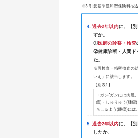
※3 引受基準緩和型保険料払
過去2年以内
に、【別
すか。
①
医師の診察・検査
②健康診断・人間ド
た。
※再検査・精密検査の結
いえ」に該当します。
【別表1】
・ガン(ガンには肉腫
瘍)・しゅりゅう(腫瘤
※しゅよう(腫瘍)には
過去2年以内
に、【別
したか。