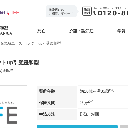
保険選びの
ご相談、受付中！
緩和型
死亡
介護・認知症
学資
がある方-
医療保険A(エース)セレクトup引受緩和型
レクトup引受緩和型
5)無配当
(注)
契約年齢
満18歳～満85歳
(注)
保険期間
終身
申込方法
郵送
対面