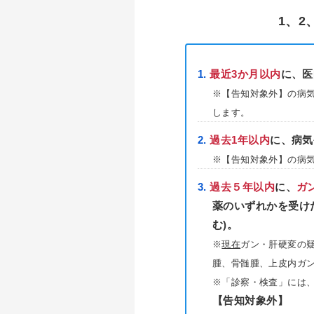
1、2
最近3か月以内
に、医
※【告知対象外】の病
します。
過去1年以内
に、
病気
※【告知対象外】の病
過去５年以内
に、
ガ
薬のいずれかを受け
む)。
※
現在
ガン・肝硬変の
腫、骨髄腫、上皮内ガン
※「診察・検査」には
【告知対象外】