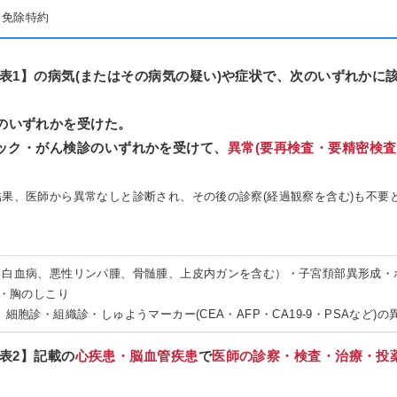
込免除特約
表1】の病気(またはその病気の疑い)や症状で、次のいずれかに
のいずれかを受けた。
ック・がん検診のいずれかを受けて、
異常(要再検査・要精密検査
果、医師から異常なしと診断され、その後の診察(経過観察を含む)も不要
、白血病、悪性リンパ腫、骨髄腫、上皮内ガンを含む）・子宮頚部異形成・
)・胸のしこり
、細胞診・組織診・しゅようマーカー(CEA・AFP・CA19-9・PSAなど)
表2】記載の
心疾患・脳血管疾患
で
医師の診察・検査・治療・投