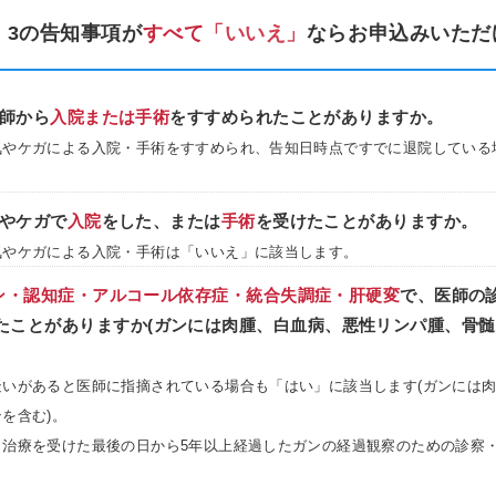
、3の告知事項が
すべて
「いいえ」
ならお申込みいただ
師から
入院または手術
をすすめられたことがありますか。
気やケガによる入院・手術をすすめられ、告知日時点ですでに退院している
やケガで
入院
をした、または
手術
を受けたことがありますか。
気やケガによる入院・手術は「いいえ」に該当します。
ン・認知症・アルコール依存症・統合失調症・肝硬変
で、医師の
たことがありますか(ガンには肉腫、白血病、悪性リンパ腫、骨
疑いがあると医師に指摘されている場合も「はい」に該当します(ガンには
を含む)。
、治療を受けた最後の日から5年以上経過したガンの経過観察のための診察