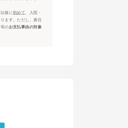
期以後に
初めて
、入院・
なります。ただし、責任
金等の
お支払事由の対象