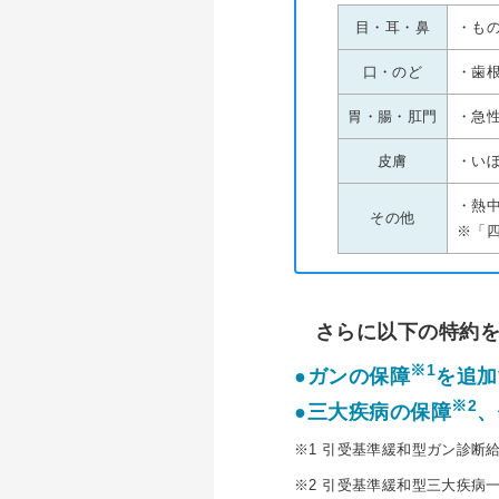
目・耳・鼻
・も
口・のど
・歯
胃・腸・肛門
・急
皮膚
・い
・熱
その他
※「
さらに以下の特約
※1
●ガンの保障
を追加
※2
●三大疾病の保障
、
※1 引受基準緩和型ガン診断給
※2 引受基準緩和型三大疾病一時