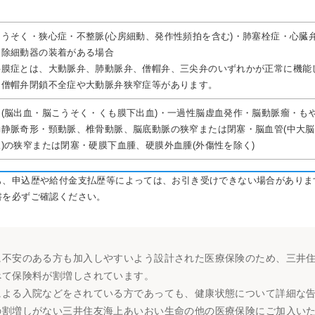
こうそく・狭心症・不整脈(心房細動、発作性頻拍を含む)・肺塞栓症・心臓
内除細動器の装着がある場合
弁膜症とは、大動脈弁、肺動脈弁、僧帽弁、三尖弁のいずれかが正常に機能
に僧帽弁閉鎖不全症や大動脈弁狭窄症等があります。
中(脳出血・脳こうそく・くも膜下出血)・一過性脳虚血発作・脳動脈瘤・も
動静脈奇形・頸動脈、椎骨動脈、脳底動脈の狭窄または閉塞・脳血管(中大
)の狭窄または閉塞・硬膜下血腫、硬膜外血腫(外傷性を除く)
も、申込歴や給付金支払歴等によっては、お引き受けできない場合がありま
書を必ずご確認ください。
に不安のある方も加入しやすいよう設計された医療保険のため、三井
べて保険料が割増しされています。
による入院などをされている方であっても、健康状態について詳細な
の割増しがない三井住友海上あいおい生命の他の医療保険にご加入い