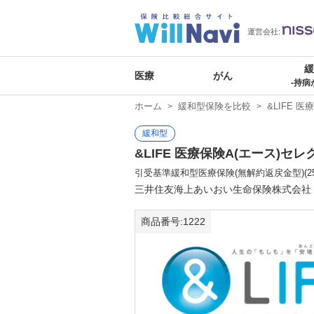
運営会社:
医療
がん
-持病
ホーム
緩和型保険を比較
&LIFE 
緩和型
&LIFE 医療保険A(エース)セ
引受基準緩和型医療保険(無解約返戻金型)(2
三井住友海上あいおい生命保険株式会社
商品番号:1222