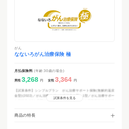
がん
なないろがん治療保険 極
月払保険料
(年齢:30歳の場合)
3,268
3,364
男性
円
女性
円
【試算条件】シンプルプラン がん治療サポート保険(無解約返戻
金型)(2022)／がん治療サポート給付金の型：1型／がん治療サポー
試算条件を見る
ト給付金の1か月間の支払限度額：20万円／がん保険料払込免除特
則：適用／がん診断一時金特約(2024)(がん診断A型)：50万円／が
ん先進医療・患者申出療養特約：付加／がん差額ベッド特約：付加
商品の特長
(入院1日当たりの支払限度額：1万円)／保険期間・保険料払込期
間：終身／保険料払込方法：月払(クレジットカード扱・口座振替
扱)／2025年12月時点