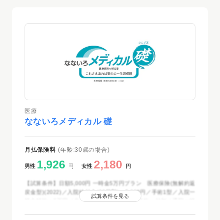
医療
なないろメディカル 礎
月払保険料
(年齢:30歳の場合)
1,926
2,180
男性
円
女性
円
【試算条件】日額5,000円 一時金5万円プラン 医療保険(無解約返
戻金型)(2022)／入院給付金(60日型)：5,000円／手術1型／入院一
試算条件を見る
時金特約：5万円／先進医療・患者申出療養特約：付加／通院一時
金特約(2022)：3万円／保険期間・保険料払込期間：終身／保険料
払込方法：月払(クレジットカード扱・口座振替扱)／2025年12月