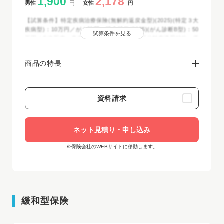
1,900
2,178
男性
円
女性
円
【試算条件】特定疾病治療保険(無解約返戻金型)(2025)(特定３大
疾病型)：10万円／がん診断一時金特約(2025)(がん診断B型)：50
試算条件を見る
万円／先進医療・患者申出療養特約：付加／区分料率適用特約：優
良区分料率適用／保険期間・保険料払込期間：終身／保険料払込方
法：月払(クレジットカード扱・口座振替扱)／2025年12月時点
商品の特長
資料請求
ネット見積り・申し込み
※保険会社のWEBサイトに移動します。
緩和型保険