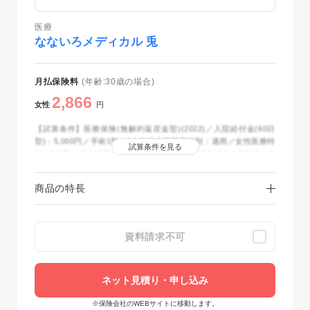
医療
なないろメディカル 兎
月払保険料
(年齢:30歳の場合)
2,866
女性
円
【試算条件】医療保険(無解約返戻金型)(2022)／入院給付金(60日
型)：5,000円／手術1型／3大疾病入院延長特則：適用／女性医療特
試算条件を見る
約(60日型)：5,000円(入院・手術型)／入院一時金特約：3万円／女
性特定疾病一時金特約(入院)：3万円／先進医療・患者申出療養特
約：付加／女性特定疾病一時金特約(通院)：3万円／保険期間・保
商品の特長
険料払込期間：終身／保険料払込方法：月払(クレジットカード
扱・口座振替扱)／2025年12月時点
資料請求不可
ネット見積り・申し込み
※保険会社のWEBサイトに移動します。