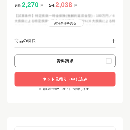
2,270
2,038
男性
円
女性
円
【試算条件】特定疾病一時金保険(無解約返戻金型)：100万円／６
大疾病による特定疾病一時金の給付割合：100％(６大疾病による特
試算条件を見る
定疾病一時金：100万円)／先進医療・患者申出療養特約：付加／保
険期間・保険料払込期間：終身／保険料払込方法：月払(クレジッ
トカード扱・口座振替扱)／2025年12月時点
商品の特長
資料請求
ネット見積り・申し込み
※保険会社のWEBサイトに移動します。