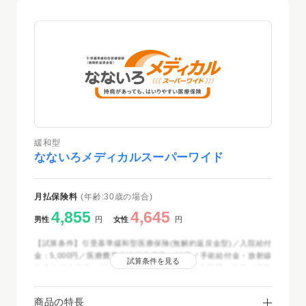
緩和型
なないろメディカルスーパーワイド
月払保険料
(年齢:30歳の場合)
4,855
4,645
男性
円
女性
円
【試算条件】引受基準緩和型医療保険(無解約返戻金型)／入院給付
金：5,000円／医療費充当給付金倍率：10倍／手術給付金・放射線
試算条件を見る
治療給付金倍率：10倍／保険期間・保険料払込期間：終身／保険
料払込方法：月払(クレジットカード扱・口座振替扱)／2025年12
月時点
商品の特長