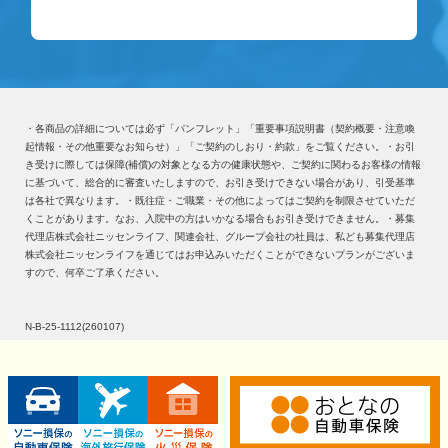
・各商品の詳細については必ず「パンフレット」「重要事項説明書（契約概要・注意喚
起情報・その他重要なお知らせ）」「ご契約のしおり・約款」をご覧ください。
・お引
き受けに際しては保障(補償)の対象となる方の健康状態や、ご契約に関わるお客様の情報
に基づいて、総合的に審査いたしますので、お引き受けできない場合があり、引受基準
は各社で異なります。
・既往症・ご職業・その他によってはご契約を制限させていただ
くことがあります。なお、入院中の方はいかなる場合もお引き受けできません。
・募集
代理店株式会社ニッセンライフ、関連会社、グループ会社の社員は、私ども募集代理店
株式会社ニッセンライフを通じてはお申込みいただくことができないプランがございま
すので、何卒ご了承ください。
N-B-25-1112(260107)