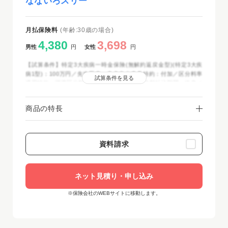
なないろスリー
月払保険料
(年齢:30歳の場合)
4,380
3,698
男性
円
女性
円
【試算条件】特定3大疾病一時金保険(無解約返戻金型)(特定3大疾
病1型)：100万円／先進医療・患者申出療養特約：付加／区分料率
試算条件を見る
適用特約：標準区分料率適用／保険期間・保険料払込期間：終身／
保険料払込方法：月払(クレジットカード扱・口座振替扱)／2025年
12月時点
商品の特長
資料請求
ネット見積り・申し込み
※保険会社のWEBサイトに移動します。