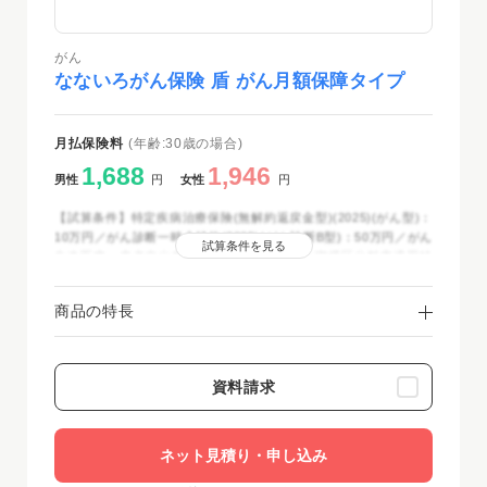
がん
なないろがん保険 盾 がん月額保障タイプ
月払保険料
(年齢:30歳の場合)
1,688
1,946
男性
円
女性
円
【試算条件】特定疾病治療保険(無解約返戻金型)(2025)(がん型)：
10万円／がん診断一時金特約(2025)(がん診断B型)：50万円／がん
試算条件を見る
先進医療・患者申出療養特約(2025)：付加／喫煙区分料率適用特
約：非喫煙者区分料率適用／保険期間・保険料払込期間：終身／保
険料払込方法：月払(クレジットカード扱・口座振替扱)／2025年
商品の特長
12月時点
資料請求
ネット見積り・申し込み