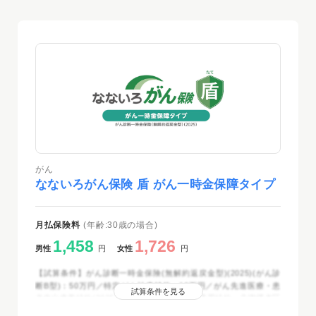
がん
なないろがん保険 盾 がん一時金保障タイプ
月払保険料
(年齢:30歳の場合)
1,458
1,726
男性
円
女性
円
【試算条件】がん診断一時金保険(無解約返戻金型)(2025)(がん診
断B型)：50万円／特定がん治療特約：10万円／がん先進医療・患
試算条件を見る
者申出療養特約(2025)：付加／喫煙区分料率適用特約：非喫煙者区
分料率適用／保険期間・保険料払込期間：終身／保険料払込方法：