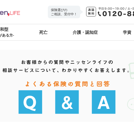
保険選びの
ご相談、受付中！
緩和型
死亡
介護・認知症
学資
がある方-