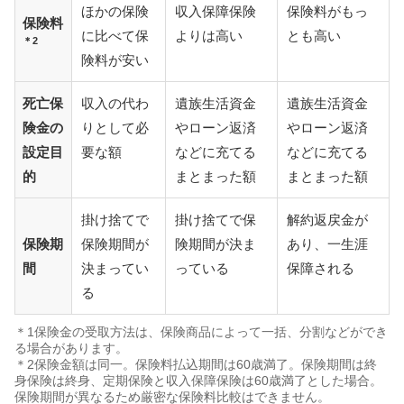
ほかの保険
収入保障保険
保険料がもっ
保険料
に比べて保
よりは高い
とも高い
＊2
険料が安い
死亡保
収入の代わ
遺族生活資金
遺族生活資金
険金の
りとして必
やローン返済
やローン返済
設定目
要な額
などに充てる
などに充てる
的
まとまった額
まとまった額
掛け捨てで
掛け捨てで保
解約返戻金が
保険期
保険期間が
険期間が決ま
あり、一生涯
間
決まってい
っている
保障される
る
＊1保険金の受取方法は、保険商品によって一括、分割などができ
る場合があります。
＊2保険金額は同一。保険料払込期間は60歳満了。保険期間は終
身保険は終身、定期保険と収入保障保険は60歳満了とした場合。
保険期間が異なるため厳密な保険料比較はできません。