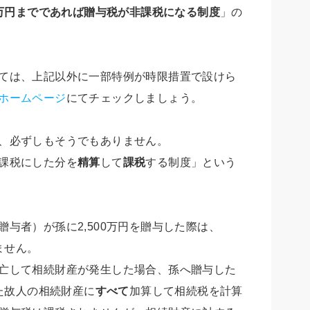
00万円までであれば贈与税が非課税になる制度
」の
ては、上記以外に一部特例が時限措置で設けら
ホームページ
にてチェックしましょう。
、必ずしもそうでもありません。
課税にした分を
精算
して
課税
する制度」という
与者）が孫に2,500万円を贈与した際は、
ません。
亡して相続財産が発生した場合、孫へ贈与した
った故人の相続財産に
すべて
加算して相続税を計算