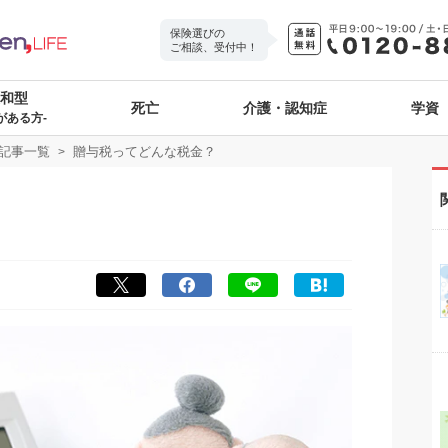
保険選びの
ご相談、受付中！
緩和型
死亡
介護・認知症
学資
がある方-
記事一覧
贈与税ってどんな税金？
？