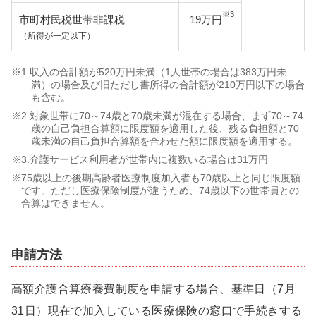
※3
市町村民税世帯非課税
19万円
（所得が一定以下）
※1.収入の合計額が520万円未満（1人世帯の場合は383万円未
満）の場合及び旧ただし書所得の合計額が210万円以下の場合
も含む。
※2.対象世帯に70～74歳と70歳未満が混在する場合、まず70～74
歳の自己負担合算額に限度額を適用した後、残る負担額と70
歳未満の自己負担合算額を合わせた額に限度額を適用する。
※3.介護サービス利用者が世帯内に複数いる場合は31万円
※75歳以上の後期高齢者医療制度加入者も70歳以上と同じ限度額
です。ただし医療保険制度が違うため、74歳以下の世帯員との
合算はできません。
申請方法
高額介護合算療養費制度を申請する場合、基準日（7月
31日）現在で加入している医療保険の窓口で手続きする