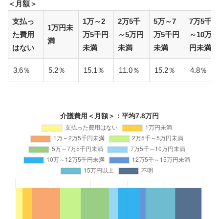
＜月額＞
支払っ
1万～2
2万5千
5万～7
7万5千
1万円未
た費用
万5千円
～5万円
万5千円
～10万
満
はない
未満
未満
未満
円未満
3.6％
5.2％
15.1％
11.0％
15.2％
4.8％
介護費用＜月額＞：平均7.8万円