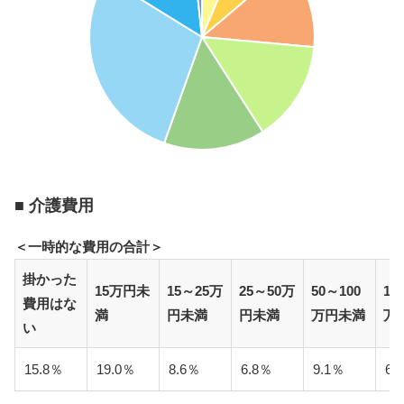
■ 介護費用
＜一時的な費用の合計＞
掛かった
15万円未
15～25万
25～50万
50～100
10
費用はな
満
円未満
円未満
万円未満
万
い
15.8％
19.0％
8.6％
6.8％
9.1％
6.