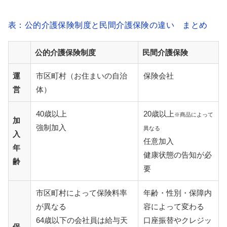
表：公的介護保険制度と民間介護保険の違い まとめ
公的介護保険制度
民間介護保険
運
市区町村（お住まいの自治
保険会社
営
体）
40歳以上
20歳以上
※商品によって
加
強制加入
異なる
入
任意加入
年
健康状態の告知が必
齢
要
市区町村によって保険料率
年齢・性別・保障内
が異なる
容によって変わる
64歳以下の会社員は給与天
口座振替やクレジッ
保