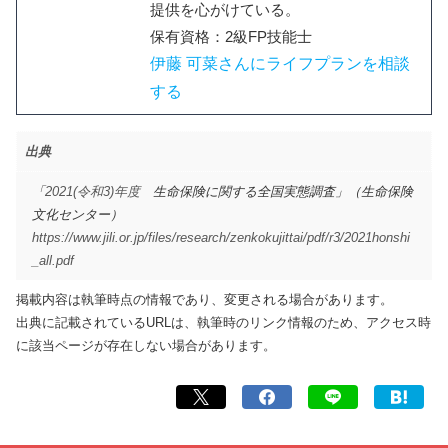
提供を心がけている。
保有資格：2級FP技能士
伊藤 可菜さんにライフプランを相談
する
出典
「
2021(令和3)年度
生命保険に関する全国実態調査」（生命保険
文化センター）
https://www.jili.or.jp/files/research/zenkokujittai/pdf/r3/2021honshi
_all.pdf
掲載内容は執筆時点の情報であり、変更される場合があります。
出典に記載されているURLは、執筆時のリンク情報のため、アクセス時
に該当ページが存在しない場合があります。