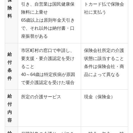
引き、自営業は国民健康保
トカード払で保険会
険
険料に上乗せ
社に支払う
料
65歳以上は原則年金天引き
で、それ以外は納付書・口
座振替がある
市区町村の窓口で申請し、
保険会社所定の介護
給
要支援・要介護認定を受け
状態に該当すること
付
ること
条件は保険会社・商
条
40～64歳は特定疾病が原因
品によって異なる
件
で要介護認定を受けた場合
給
所定の介護サービス
現金（保険金）
付
内
容