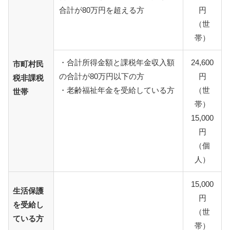
合計が80万円を超える方
円
（世
帯）
・合計所得金額と課税年金収入額
24,600
市町村民
の合計が80万円以下の方
円
税非課税
・老齢福祉年金を受給している方
（世
世帯
帯）
15,000
円
（個
人）
15,000
生活保護
円
を受給し
（世
ている方
帯）