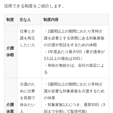
活用できる制度をご紹介します。
制度
主な人
制度内容
仕事と介
・2週間以上の期間にわたり常時介
護を両立
護を必要とする状態にある対象家族
したい人
の介護や世話をするための休暇
介護
・1年度あたり最大5日（要介護者が
休暇
2人以上の場合は10日）
・有給か無給かは、会社の規定によ
る
介護のた
・2週間以上の期間にわたり常時介
めに仕事
護が必要な対象家族を介護するため
を長期で
の休業
介護
休みたい
・対象家族1人につき、通算93日（3
休業
人
回まで分割して取得可能）