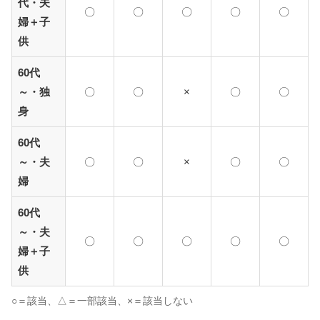
代・夫
〇
〇
〇
〇
〇
婦＋子
供
60代
～・独
〇
〇
×
〇
〇
身
60代
～・夫
〇
〇
×
〇
〇
婦
60代
～・夫
〇
〇
〇
〇
〇
婦＋子
供
○＝該当、△＝一部該当、×＝該当しない