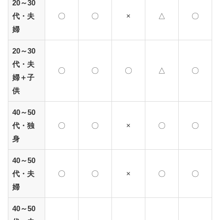
20～30
代・夫
〇
〇
×
△
〇
婦
20～30
代・夫
〇
〇
〇
△
〇
婦＋子
供
40～50
代・独
〇
〇
×
〇
〇
身
40～50
代・夫
〇
〇
×
〇
〇
婦
40～50