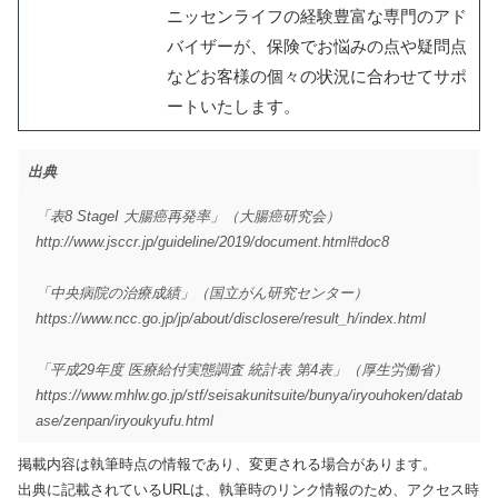
ニッセンライフの経験豊富な専門のアド
バイザーが、保険でお悩みの点や疑問点
などお客様の個々の状況に合わせてサポ
ートいたします。
出典
「表8 StageI 大腸癌再発率」（大腸癌研究会）
http://www.jsccr.jp/guideline/2019/document.html#doc8
「中央病院の治療成績」（国立がん研究センター）
https://www.ncc.go.jp/jp/about/disclosere/result_h/index.html
「平成29年度 医療給付実態調査 統計表 第4表」（厚生労働省）
https://www.mhlw.go.jp/stf/seisakunitsuite/bunya/iryouhoken/datab
ase/zenpan/iryoukyufu.html
掲載内容は執筆時点の情報であり、変更される場合があります。
出典に記載されているURLは、執筆時のリンク情報のため、アクセス時