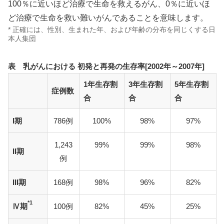
100％に近いほど治療で生命を救えるがん、0％に近いほ
ど治療で生命を救い難いがんであることを意味します。
* 正確には、性別、生まれた年、および年齢の分布を同じくする日
本人集団
表 乳がんにおける 初発と再発の生存率[2002年～2007年]
1年生存割
3年生存割
5年生存割
症例数
合
合
合
I期
786例
100%
98%
97%
1,243
99%
99%
98%
II期
例
III期
168例
98%
96%
82%
*1
Ⅳ期
100例
82%
45%
25%