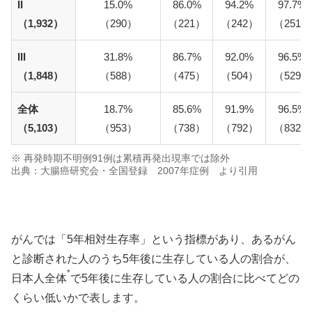
II
15.0%
86.0%
94.2%
97.7%
（1,932）
（290）
（221）
（242）
（251）
III
31.8%
86.7%
92.0%
96.5%
（1,848）
（588）
（475）
（504）
（529）
全体
18.7%
85.6%
91.9%
96.5%
（5,103）
（953）
（738）
（792）
（832）
※ 再発時期不明例91例は累積再発出現率では除外
出典：大腸癌研究会・全国登録 2007年症例 より引用
がんでは「5年相対生存率」という指標があり、あるがん
と診断された人のうち5年後に生存している人の割合が、
*
日本人全体
で5年後に生存している人の割合に比べてどの
くらい低いかで表します。