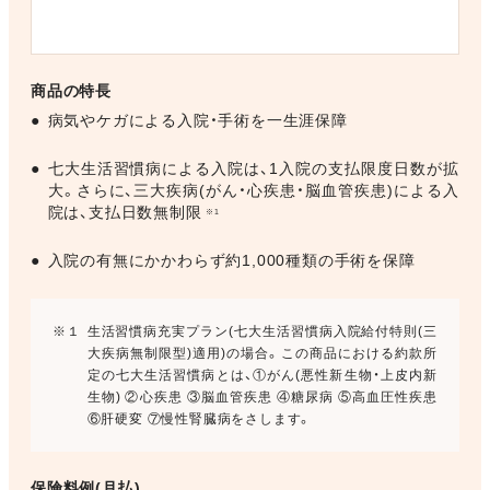
商品の特長
●
病気やケガによる入院・手術を一生涯保障
●
七大生活習慣病による入院は、1入院の支払限度日数が拡
大。さらに、三大疾病(がん・心疾患・脳血管疾患)による入
院は、支払日数無制限
※1
●
入院の有無にかかわらず約1,000種類の手術を保障
※１
生活習慣病充実プラン(七大生活習慣病入院給付特則(三
大疾病無制限型)適用)の場合。この商品における約款所
定の七大生活習慣病とは、①がん(悪性新生物・上皮内新
生物) ②心疾患 ③脳血管疾患 ④糖尿病 ⑤高血圧性疾患
⑥肝硬変 ⑦慢性腎臓病をさします。
保険料例(月払)