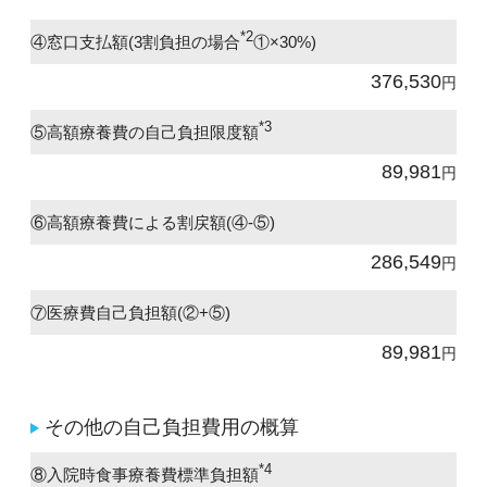
*2
④窓口支払額(3割負担の場合
①×30%)
376,530
円
*3
⑤高額療養費の自己負担限度額
89,981
円
⑥高額療養費による割戻額(④-⑤)
286,549
円
⑦医療費自己負担額(②+⑤)
89,981
円
その他の自己負担費用の概算
*4
⑧入院時食事療養費標準負担額