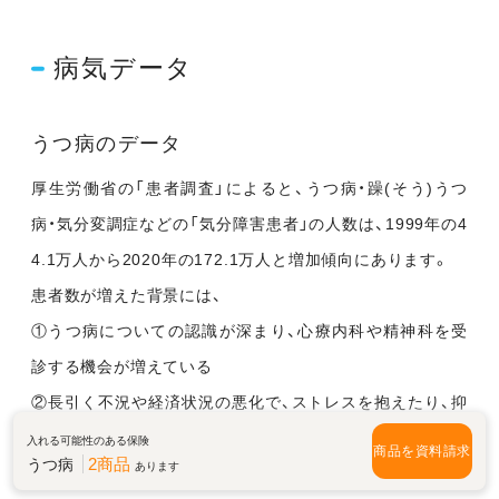
病気データ
うつ病のデータ
厚生労働省の「患者調査」によると、うつ病・躁(そう)うつ
病・気分変調症などの「気分障害患者」の人数は、1999年の4
4.1万人から2020年の172.1万人と増加傾向にあります。
患者数が増えた背景には、
①うつ病についての認識が深まり、心療内科や精神科を受
診する機会が増えている
②長引く不況や経済状況の悪化で、ストレスを抱えたり、抑
うつ状態になったりする人が増えている
入れる可能性のある保険
商品を資料請求
2商品
うつ病
あります
③うつ病の診断基準の解釈が広がっている