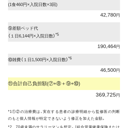
(1食460円×入院日数×3回)
42,780
円
⑨差額ベッド代
*5
（１日6,144円×入院日数）
190,464
円
*6
⑩雑費（１日1,500円×入院日数）
46,500
円
⑪合計自己負担額(⑦+⑧＋⑨+⑩)
369,725
円
*1①②の治療費は、実在する患者の診療明細から監修医の判断
のもと個人情報が特定できないよう修正を加えた金額。
*2 70歳未満のサラリーマンを想定。（組合管掌健康保険または