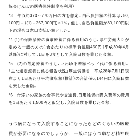
協会けんぽの医療保険制度を利用）
*3 年収約370～770万円の方を想定。自己負担額の計算は、80,
100円＋（(1)－267,000円）×1％。但し、自己負担額が80,100円以
下の場合は窓口支払い額とした。
*4 (1)の保険診療の食事療養に係る費用のうち、厚生労働大臣が
定める一般の方の1食あたりの標準負担額460円（平成30年4月
以降）に対して、1日を3食として入院日数を乗じた金額。
*5 (2)の選定療養のうち、いわゆる差額ベッド代に係る費用。
「主な選定療養に係る報告状況」厚生労働省 平成28年7月1日現
在より1日あたり平均徴収額（推計）の合計値6,144円に入院日数
を乗じた金額。
*6 付添いの家族の食事代や交通費,日用雑貨の購入費等の費用
を1日あたり1,500円と仮定し、入院日数を乗じた金額。
うつ病になって入院することになったらどのぐらいの医療
費が必要になるのでしょうか。 一般にはうつ病など精神疾