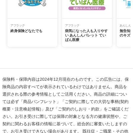
アフラック
アフラック
あんしん
終身保険どなたでも
病気になった人も入りやす
無告知
い あんしんパレット てい
のキズ
ばん医療
保険料・保障内容は2024年12月現在のものです。この広告には、保
険商品の内容すべてが表示されているわけではありません。商品を
選択される際の参考情報としてご活用ください。商品の詳細につい
ては必ず「商品パンフレット」「ご契約に際しての大切な事柄(契約
概要・注意喚起情報)」及び「ご契約のしおり・約款」をご確認くだ
さい。お引き受けに際しては保障の対象となる方の健康状態や、ご
契約に関わるお客様の情報に基づいて、総合的に審査いたしますの
で、お引き受けできない場合があります。 既往症・ご職業・その他