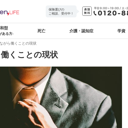
保険選びの
ご相談、受付中！
緩和型
死亡
介護・認知症
学資
がある方-
ながら働くことの現状
ら働くことの現状