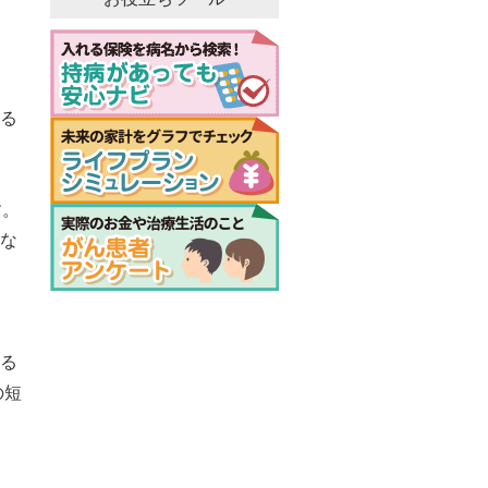
る
。
す。
な
」
る
の短