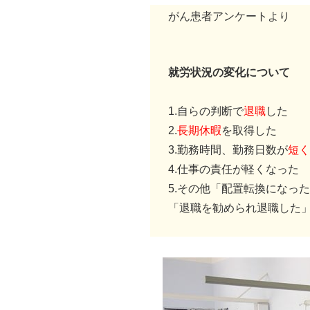
がん患者アンケートより
就労状況の変化について
1.自らの判断で
退職
した
2.
長期休暇
を取得した
3.勤務時間、勤務日数が
短く
4.仕事の責任が軽くなった
5.その他「配置転換になっ
「退職を勧められ退職した