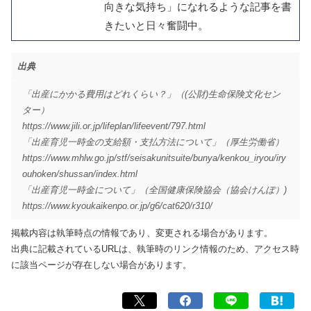
向きな気持ち」になれるような記事を書
きたいと日々奮闘中。
出典
「出産にかかる費用はどれくらい？」（(公財)生命保険文化セン
ター）
https://www.jili.or.jp/lifeplan/lifeevent/797.html
「出産育児一時金の支給額・支払方法について」（厚生労働省）
https://www.mhlw.go.jp/stf/seisakunitsuite/bunya/kenkou_iryou/iry
ouhoken/shussan/index.html
「出産育児一時金について」（全国健康保険協会（協会けんぽ）)
https://www.kyoukaikenpo.or.jp/g6/cat620/r310/
掲載内容は執筆時点の情報であり、変更される場合があります。
出典に記載されているURLは、執筆時のリンク情報のため、アクセス時
に該当ページが存在しない場合があります。