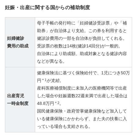
妊娠・出産に関する国からの補助制度
母子手帳の発行時に「妊婦健診受診票」や「補
助券」が自治体より支給。この券を利用すると
妊婦健診
健診診費用の一部を自治体が負担してくれる。
費用の助成
受診票の枚数は14枚(健診14回分)が一般的。
自治体により助成額、助成対象となる健診内容
などが異なる。
健康保険法に基づく保険給付で、1児につき50万
円
＊1
が支給。
産科医療補償制度に未加入の医療機関等で出産
出産育児
した場合や妊娠週数22週未満で出産した場合は
一時金制度
48.8万円
＊2
。
国民健康保険・政府管掌健康保険など加入して
いる健康保険にかかわらず、また夫の扶養に入
っている場合も支給される。