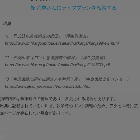
條 武尊さんにライフプランを相談する
出典
*1「平成11年患者調査の概況」（厚生労働省）
https://www.mhlw.go.jp/toukei/saikin/hw/kanja/kanja99/4-1.html
*2「平成29年（2017）患者調査の概況」（厚生労働省）
https://www.mhlw.go.jp/toukei/saikin/hw/kanja/17/dl/03.pdf
*3「生活保障に関する調査／令和元年度」（生命保険文化センター）
https://www.jili.or.jp/research/chousa/1320.html
掲載内容は執筆時点の情報であり、変更される場合があります。
出典に記載されているURLは、執筆時のリンク情報のため、アクセス時に該
当ページが存在しない場合があります。