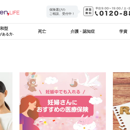
保険選びの
ご相談、受付中！
緩和型
死亡
介護・認知症
学資
がある方-