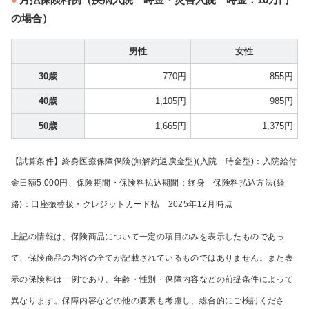
の場合）
男性
女性
30歳
770円
855円
40歳
1,105円
985円
50歳
1,665円
1,375円
【試算条件】終身医療保障保険(無解約返戻金型)(入院一時金型)：入院給付
金日額5,000円、保険期間・保険料払込期間：終身 保険料払込方法(経
路)：口座振替扱・クレジットカード払 2025年12月時点
上記の情報は、保険商品について一定の項目のみを表示したものであっ
て、保険商品の内容の全てが記載されているものではありません。また表
示の保険料は一例であり、年齢・性別・保障内容などの前提条件によって
異なります。保障内容などの他の要素も考慮し、総合的にご検討くださ