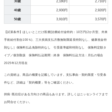
30歳
2,180円
2,710円
40歳
2,930円
2,920円
50歳
3,910円
3,570円
【試算条件】ほしいとこだけ医療[治療給付金特約：10万円(2か月型、外来
手術給付割合100％)、三大疾病支払月数無制限延長特則なし、健康祝金特
則なし］保険料払込免除特約なし 引受基準緩和特則なし 保険料定額タ
イプ／個別取扱 保険料払込期間：終身 保険料払込方法：月払の場合
2025年12月現在
この資材は、商品の概要を記載しています。支払事由・契約限度・引受条
件など、詳細は「契約概要」等をご確認ください。
持病･既往症がある方向けの商品もあります。詳しくはニッセンライフまで
お問合せください。