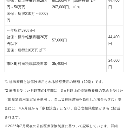
健保：標準報酬月額28万
80,100円＋（総医療費*1－
44,400
円～50万円
267,000円）×1％
円
国保：所得210万～600万
円
～年収約370万円
健保：標準報酬月額26万
44,400
57,600円
円以下
円
国保：所得210万円以下
24,600
市区町村民税非課税世帯
35,400円
円
*1 総医療費とは保険適用される診察費用の総額（10割）です。
*2 療養を受けた月以前の1年間に、3ヵ月以上の高額療養費の支給を受けた
（限度額適用認定証を使用し、自己負担限度額を負担した場合も含む）場
合には、4ヵ月目から「多数該当」となり、自己負担限度額がさらに軽減
されます。
※2025年7月現在の公的医療保険制度に基づいて記載しています。詳細