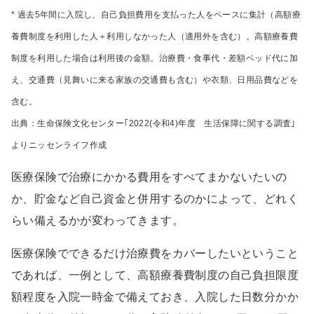
* 過去5年間に入院し、自己負担費用を支払った人をベースに集計（高額療
養費制度を利用した人＋利用しなかった人（適用外を含む）。高額療養費
制度を利用した場合は利用後の金額。治療費・食事代・差額ベッド代に加
え、交通費（見舞いに来る家族の交通費も含む）や衣類、日用品費などを
含む。
出典：生命保険文化センター｢2022(令和4)年度 生活保障に関する調査｣
よりニッセンライフ作成
医療保険で治療にかかる費用をすべてまかないたいの
か、貯金など自己資金と併用するのかによって、どれく
らい備えるかが変わってきます。
医療保険でできるだけ治療費をカバーしたいということ
であれば、一例として、高額療養費制度の自己負担限度
額程度を入院一時金で備えておき、入院した日数分かか