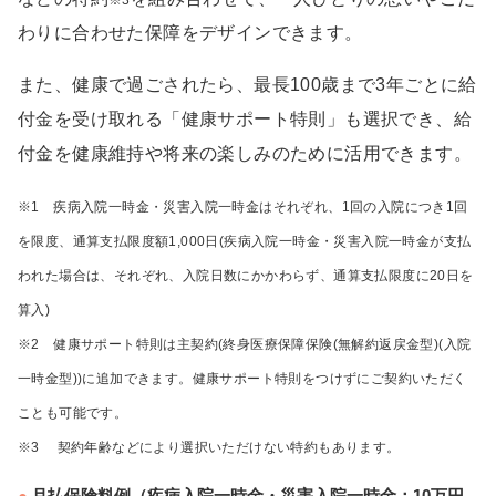
※3
わりに合わせた保障をデザインできます。
また、健康で過ごされたら、最長100歳まで3年ごとに給
付金を受け取れる「健康サポート特則」も選択でき、給
付金を健康維持や将来の楽しみのために活用できます。
※1 疾病入院一時金・災害入院一時金はそれぞれ、1回の入院につき1回
を限度、通算支払限度額1,000日(疾病入院一時金・災害入院一時金が支払
われた場合は、それぞれ、入院日数にかかわらず、通算支払限度に20日を
算入)
※2 健康サポート特則は主契約(終身医療保障保険(無解約返戻金型)(入院
一時金型))に追加できます。健康サポート特則をつけずにご契約いただく
ことも可能です。
※3 契約年齢などにより選択いただけない特約もあります。
月払保険料例（疾病入院一時金・災害入院一時金：10万円