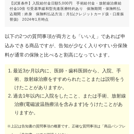
【試算条件】入院給付金日額5,000円 手術給付金・放射線治療給
付金10倍 引受基準緩和型先進医療特約あり 保険期間・保険料払
込期間：終身 保険料払込方法：月払(クレジットカード扱・口座振
替扱) 2024年1月時点
以下の2つの質問事項が両方とも「いいえ」であれば申
込みできる商品ですが、告知が少なく入りやすい分保険
料が通常の保険と比べると割高になっています。
最近3か月以内に、医師・歯科医師から、入院、手
術、放射線治療をすすめられたことまたは説明をう
けたことがありますか。
過去1年以内に入院をしたこと、または手術、放射線
治療(電磁波温熱療法を含みます)をうけたことがあ
りますか。
※上記は告知書の質問事項の概要です。正確な質問事項は「商品パンフレ