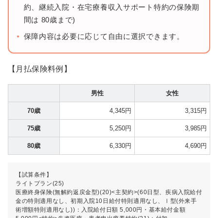
約、継続入院・在宅療養収入サポート特約の保険期
間は 80歳まで)
保障内容は必要に応じて自由に選択できます。
【月払保険料例】
男性
女性
70歳
4,345円
3,315円
75歳
5,250円
3,985円
80歳
6,330円
4,690円
【試算条件】
ライトプラン(25)
医療終身保険(無解約返戻金型)(20)<主契約>(60日型、疾病入院給付
金の特則適用なし、初期入院10日給付特則適用なし、Ⅰ型(外来手
術増額特則適用なし))：入院給付日額 5,000円・基本給付金額