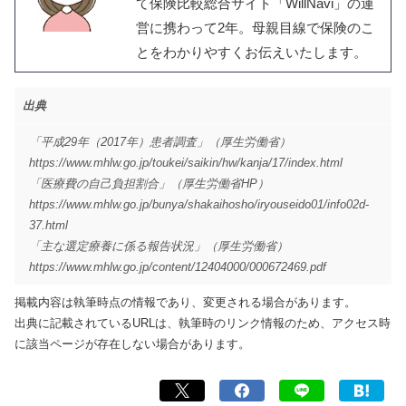
て保険比較総合サイト「WillNavi」の運
営に携わって2年。母親目線で保険のこ
とをわかりやすくお伝えいたします。
出典
「平成29年（2017年）患者調査」（厚生労働省）
https://www.mhlw.go.jp/toukei/saikin/hw/kanja/17/index.html
「医療費の自己負担割合」（厚生労働省HP）
https://www.mhlw.go.jp/bunya/shakaihosho/iryouseido01/info02d-
37.html
「主な選定療養に係る報告状況」（厚生労働省）
https://www.mhlw.go.jp/content/12404000/000672469.pdf
掲載内容は執筆時点の情報であり、変更される場合があります。
出典に記載されているURLは、執筆時のリンク情報のため、アクセス時
に該当ページが存在しない場合があります。