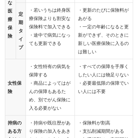
な
・若いうちは終身医
・更新のたびに保険料が
医
定
療保険よりも割安な
あがる
療
期
保険料で加入できる
・一定の年齢になると更
保
タ
・途中で病気になっ
新ができず、そのときに
険
イ
ても更新できる
新しい医療保険に入るの
プ
は難しい
・女性特有の病気を
・すべての保障を手厚く
保障する
したい人には物足りない
女性保
・商品によってはが
・必要最低限の保障でい
険
んの保障もあるた
い人には不要
め、別でがん保険に
入る必要がない
持病の
・持病や既往歴があ
・保険料が割高
ある方
り保険の加入をあき
・支払削減期間がある