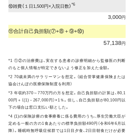
*6
⑩雑費（１日1,500円×入院日数）
3,000
円
⑪合計自己負担額(⑦+⑧＋⑨+⑩)
57,138
円
*1 ①②の治療費は、実在する患者の診療明細から監修医の判断
のもと個人情報が特定できないよう修正を加えた金額。
*2 70歳未満のサラリーマンを想定。（組合管掌健康保険または
協会けんぽの医療保険制度を利用）
*3 年収約370～770万円の方を想定。自己負担額の計算は、80,1
00円＋（(1)－267,000円）×1％。但し、自己負担額が80,100円以
下の場合は窓口支払い額とした。
*4 (1)の保険診療の食事療養に係る費用のうち、厚生労働大臣が
定める一般の方の1食あたりの標準負担額490円（令和6年6月以
降）。睡眠時無呼吸症候群では1日目夕食、2日目朝食だけが必要