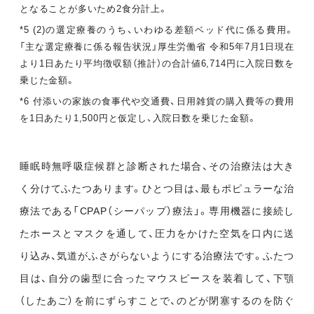
となることが多いため2食分計上。
*5 (2)の選定療養のうち、いわゆる差額ベッド代に係る費用。
「主な選定療養に係る報告状況」厚生労働省 令和5年7月1日現在
より1日あたり平均徴収額（推計）の合計値6,714円に入院日数を
乗じた金額。
*6 付添いの家族の食事代や交通費、日用雑貨の購入費等の費用
を1日あたり1,500円と仮定し、入院日数を乗じた金額。
睡眠時無呼吸症候群と診断された場合、その治療法は大き
く分けてふたつあります。ひとつ目は、最もポピュラーな治
療法である「CPAP（シーパップ）療法」。専用機器に接続し
たホースとマスクを通して、圧力をかけた空気を口内に送
り込み、気道がふさがらないようにする治療法です。ふたつ
目は、自分の歯型に合ったマウスピースを装着して、下顎
（したあご）を前にずらすことで、のどが閉塞するのを防ぐ