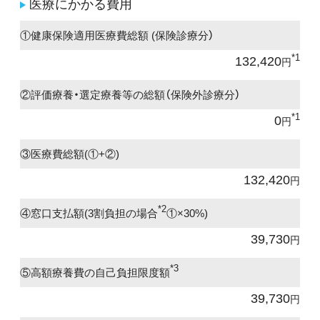
医療にかかる費用
①健康保険適用医療費総額 (保険診療分）
*1
132,420
円
②評価療養・選定療養等の総額（保険外診療分）
*1
0
円
③医療費総額(①+②)
132,420
円
*2
④窓口支払額(3割負担の場合
①×30%)
39,730
円
*3
⑤高額療養費の自己負担限度額
39,730
円