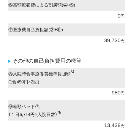
⑥高額療養費による割戻額(④-⑤)
0
円
⑦医療費自己負担額(②+⑤)
39,730
円
その他の自己負担費用の概算
*4
⑧入院時食事療養費標準負担額
(1食490円×2回)
980
円
⑨差額ベッド代
*5
（１日6,714円×入院日数）
13,428
円