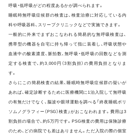
呼吸・低呼吸がどの程度あるかが調べられます。
睡眠時無呼吸症候群の検査は、検査治療に対応している内
科や呼吸器科、スリープクリニックなどで実施できます。
一般的に外来でまずおこなわれる簡易的な無呼吸検査は、
携帯型の機器を自宅に持ち帰って指に装着し、呼吸状態や
血液中の酸素濃度、脈拍数、無呼吸・低呼吸の回数などを測
定する検査で、約3,000円（3割負担）の費用負担となりま
す。
さらにこの簡易検査の結果、睡眠時無呼吸症候群の疑いが
あれば、確定診断するために医療機関に1泊入院して無呼吸
の有無だけでなく、脳波や眼球運動を調べる「終夜睡眠ポリ
ソムノグラフィー（PSG）検査」がおこなわれます。費用は3
割負担の場合で、約5万円です。PSG検査の費用は保険診療
のため、どの病院でも差はありません。ただ入院の際の個室