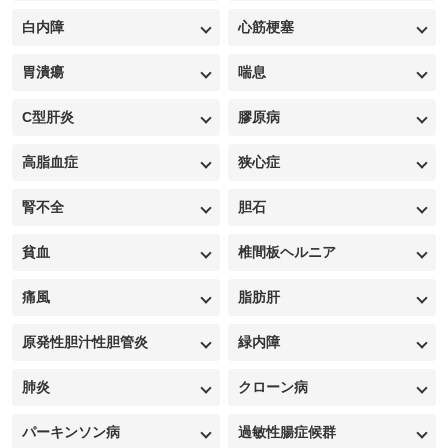
白内障
心筋梗塞
胃潰瘍
喘息
C型肝炎
膠原病
高脂血症
狭心症
腎不全
胆石
貧血
椎間板ヘルニア
痛風
脂肪肝
原発性胆汁性胆管炎
緑内障
肺炎
クローン病
パーキンソン病
過敏性腸症候群