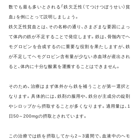
数でも最も多いとされる「鉄欠乏性（てつけつぼうせい）貧
血」を例にとって説明しましょう。
鉄欠乏性貧血とは、その名称の通り、さまざまな要因によっ
て体内の鉄が不足することで発症します。鉄は、骨髄内でヘ
モグロビンを合成するのに重要な役割を果たしますが、鉄
が不足してヘモグロビン含有量が少ない赤血球が産出され
ると、体内に十分な酸素を運搬することはできません。
そのため、治療はまず体外から鉄を補うことが第一選択と
なります。具体的には、鉄剤の服用や、鉄分が主成分の錠剤
やシロップから摂取することが多くなります。適用量は、1
日50～200mgの摂取とされています。
この治療では鉄を摂取してから2～3週間で、血液中のヘモ