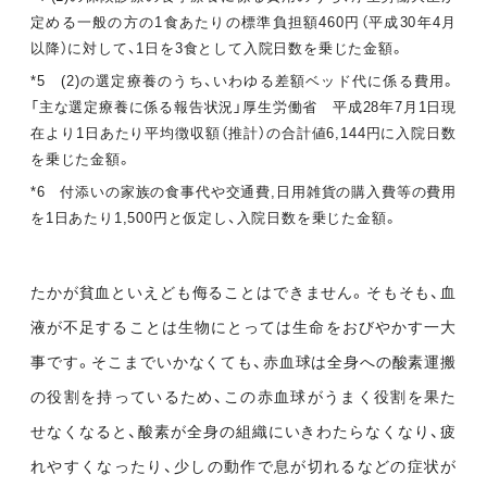
定める一般の方の1食あたりの標準負担額460円（平成30年4月
以降）に対して、1日を3食として入院日数を乗じた金額。
*5 (2)の選定療養のうち、いわゆる差額ベッド代に係る費用。
「主な選定療養に係る報告状況」厚生労働省 平成28年7月1日現
在より1日あたり平均徴収額（推計）の合計値6,144円に入院日数
を乗じた金額。
*6 付添いの家族の食事代や交通費,日用雑貨の購入費等の費用
を1日あたり1,500円と仮定し、入院日数を乗じた金額。
たかが貧血といえども侮ることはできません。そもそも、血
液が不足することは生物にとっては生命をおびやかす一大
事です。そこまでいかなくても、赤血球は全身への酸素運搬
の役割を持っているため、この赤血球がうまく役割を果た
せなくなると、酸素が全身の組織にいきわたらなくなり、疲
れやすくなったり、少しの動作で息が切れるなどの症状が