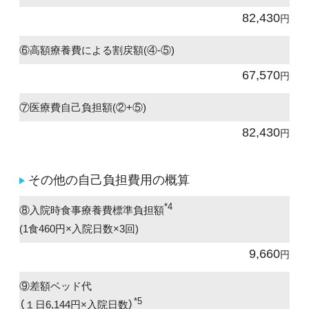
82,430
円
⑥高額療養費による割戻額(④-⑤)
67,570
円
⑦医療費自己負担額(②+⑤)
82,430
円
その他の自己負担費用の概算
*4
⑧入院時食事療養費標準負担額
(1食460円×入院日数×3回)
9,660
円
⑨差額ベッド代
*5
（１日6,144円×入院日数）