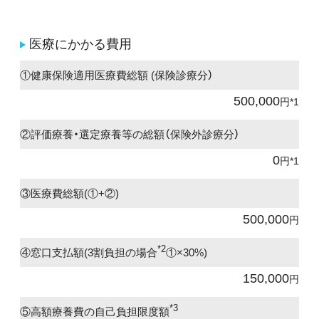
医療にかかる費用
①健康保険適用医療費総額 (保険診療分）
500,000
円*1
②評価療養・選定療養等の総額（保険外診療分）
0
円*1
③医療費総額(①+②)
500,000
円
*2
④窓口支払額(3割負担の場合
①×30%)
150,000
円
*3
⑤高額療養費の自己負担限度額