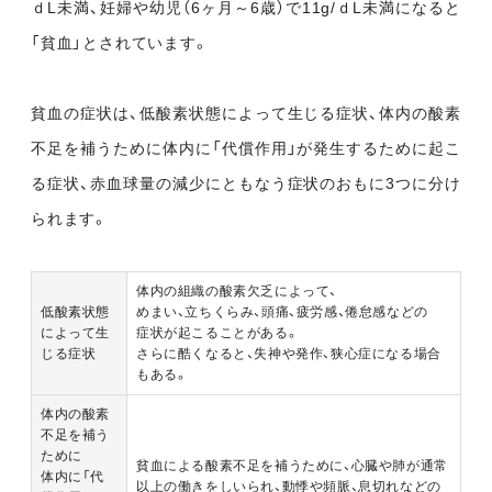
ｄL未満、妊婦や幼児（6ヶ月～6歳）で11g/ｄL未満になると
「貧血」とされています。
貧血の症状は、低酸素状態によって生じる症状、体内の酸素
不足を補うために体内に「代償作用」が発生するために起こ
る症状、赤血球量の減少にともなう症状のおもに3つに分け
られます。
体内の組織の酸素欠乏によって、
低酸素状態
めまい、立ちくらみ、頭痛、疲労感、倦怠感などの
によって生
症状が起こることがある。
じる症状
さらに酷くなると、失神や発作、狭心症になる場合
もある。
体内の酸素
不足を補う
ために
貧血による酸素不足を補うために、心臓や肺が通常
体内に「代
以上の働きをしいられ、動悸や頻脈、息切れなどの