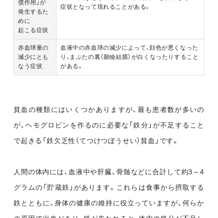
償作用」が
症状となって現れることがある。
発生するた
めに
起こる症状
赤血球量の
血液中の赤血球の減少によって、顔色が悪くなった
減少にとも
り、まぶたの裏（眼瞼結膜）が白くなったりすること
なう症状
がある。
貧血の種類にはいくつかありますが、最も患者数が多いの
が、ヘモグロビンを作るのに必要な「鉄分」が不足すること
で起きる「鉄欠乏性（てつけつぼうせい）貧血」です。
人間の体内には、血液中や肝臓、骨髄などに合計して約3～4
グラムの「貯蔵鉄」があります。これらは食事から摂取する
鉄とともに、身体の健康の維持に役立っていますが、何らか