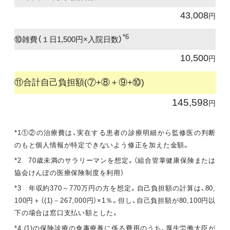
43,008
円
*6
⑩雑費（１日1,500円×入院日数）
10,500
円
⑪合計自己負担額(⑦+⑧＋⑨+⑩)
145,598
円
*1①②の治療費は、実在する患者の診療明細から監修医の判断
のもと個人情報が特定できないよう修正を加えた金額。
*2 70歳未満のサラリーマンを想定。（組合管掌健康保険または
協会けんぽの医療保険制度を利用）
*3 年収約370～770万円の方を想定。自己負担額の計算は、80,
100円＋（(1)－267,000円）×1％。但し、自己負担額が80,100円以
下の場合は窓口支払い額とした。
*4 (1)の保険診療の食事療養に係る費用のうち、厚生労働大臣が