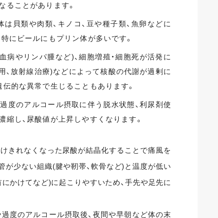
なることがあります。
体は貝類や肉類、キノコ、豆や種子類、魚卵などに
、特にビールにもプリン体が多いです。
白血病やリンパ腫など)、細胞増殖・細胞死が活発に
使用、放射線治療)などによって核酸の代謝が過剰に
遺伝的な異常で生じることもあります。
、過度のアルコール摂取に伴う脱水状態、利尿剤使
濃縮し、尿酸値が上昇しやすくなります。
溶けきれなくなった尿酸が結晶化することで痛風を
管が少ない組織(腱や靭帯、軟骨など)と温度が低い
首にかけてなど)に起こりやすいため、手先や足先に
や過度のアルコール摂取後、夜間や早朝など体の末