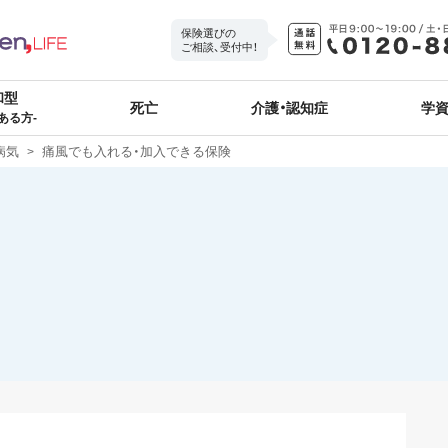
保険選びの
ご相談、受付中！
和型
死亡
介護・認知症
学
ある方-
病気
痛風でも入れる・加入できる保険