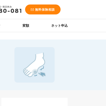
無料保険相談
資
変額
ネット申込