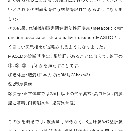
肝がみられることから、分類方法が変わり、よりリスクが高
いとされる代謝異常を伴う病態を評価できるようになりま
した。
その結果、代謝機能障害関連脂肪性肝疾患（metabolic dysf
unction associated steatotic liver disease：MASLD）とい
う新しい疾患概念が提唱されるようになりました。
MASLDの診断基準は、脂肪肝があることに加えて、以下の
①、②、③いずれかを満たすことです。
①過体重・肥満（日本人ではBMI≧23kg/m2）
②2型糖尿病
③痩せ・正常体重では2項目以上の代謝異常（高血圧症、内臓
脂肪蓄積、耐糖能異常、脂質異常症）
この疾患概念では、飲酒量は関係なく、B型肝炎やC型肝炎