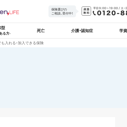
保険選びの
ご相談、受付中！
和型
死亡
介護・認知症
学
ある方-
でも入れる・加入できる保険