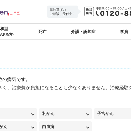
保険選びの
ご相談、受付中！
緩和型
死亡
介護・認知症
学資
がある方-
位の病気です。
多く、治療費が負担になることも少なくありません。治療経験
乳がん
子宮がん
がん
白血病