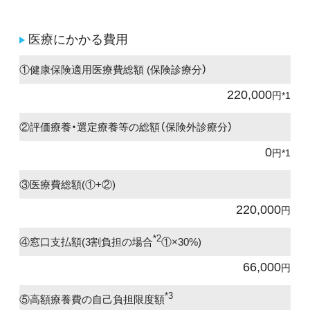
医療にかかる費用
①健康保険適用医療費総額 (保険診療分）
220,000
円*1
②評価療養・選定療養等の総額（保険外診療分）
0
円*1
③医療費総額(①+②)
220,000
円
*2
④窓口支払額(3割負担の場合
①×30%)
66,000
円
*3
⑤高額療養費の自己負担限度額