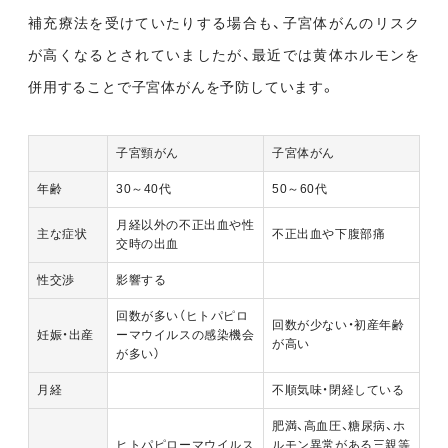
補充療法を受けていたりする場合も、子宮体がんのリスク
が高くなるとされていましたが、最近では黄体ホルモンを
併用することで子宮体がんを予防しています。
子宮頸がん
子宮体がん
年齢
30～40代
50～60代
月経以外の不正出血や性
主な症状
不正出血や下腹部痛
交時の出血
性交渉
影響する
回数が多い（ヒトパピロ
回数が少ない・初産年齢
妊娠・出産
ーマウイルスの感染機会
が高い
が多い）
月経
不順気味・閉経している
肥満、高血圧、糖尿病、ホ
ヒトパピローマウイルス
ルモン異常がある三親等