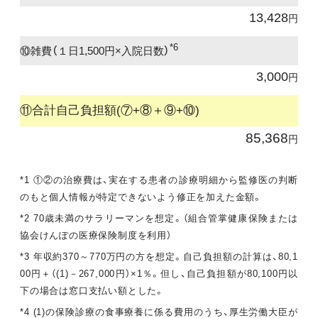
13,428
円
*6
⑩雑費（１日1,500円×入院日数）
3,000
円
⑪合計自己負担額(⑦+⑧＋⑨+⑩)
85,368
円
*1 ①②の治療費は、実在する患者の診療明細から監修医の判断
のもと個人情報が特定できないよう修正を加えた金額。
*2 70歳未満のサラリーマンを想定。（組合管掌健康保険または
協会けんぽの医療保険制度を利用）
*3 年収約370～770万円の方を想定。自己負担額の計算は、80,1
00円＋（(1)－267,000円）×1％。但し、自己負担額が80,100円以
下の場合は窓口支払い額とした。
*4 (1)の保険診療の食事療養に係る費用のうち、厚生労働大臣が