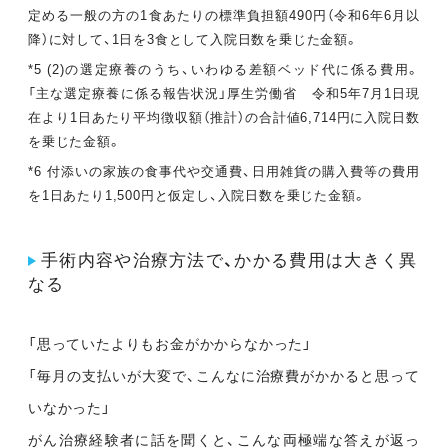
定める一般の方の1食あたりの標準負担額490円（令和6年6月以
降）に対して、1日を3食として入院日数を乗じた金額。
*5 (2)の選定療養のうち、いわゆる差額ベッド代に係る費用。
「主な選定療養に係る報告状況」厚生労働省 令和5年7月1日現
在より1日あたり平均徴収額（推計）の合計値6,714円に入院日数
を乗じた金額。
*6 付添いの家族の食事代や交通費、日用雑貨の購入費等の費用
を1日あたり1,500円と仮定し、入院日数を乗じた金額。
手術内容や治療方法で、かかる費用は大きく異
なる
「思っていたよりもお金がかからなかった」
「毎月の支払いが大変で、こんなに治療費がかかると思って
いなかった」
がん治療経験者に話を聞くと、こんな両極端な答えが返っ