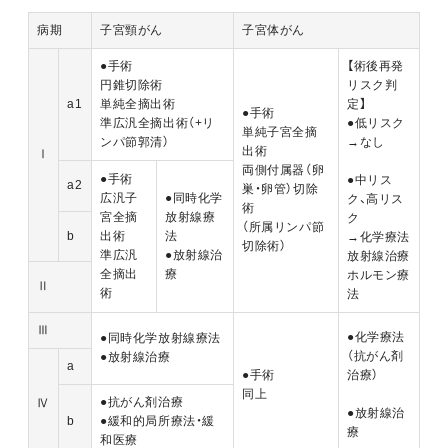
病期
子宮頸がん
子宮体がん
●手術
【術後再発
円錐切除術
リスク判
a1
単純全摘出術
定】
●手術
準広汎全摘出術（+リ
●低リスク
単純子宮全摘
ンパ節郭清）
→なし
出術
Ⅰ
両側付属器（卵
●手術
●中リス
a2
巣・卵管）切除
広汎子
●同時化学
ク、高リス
術
宮全摘
放射線療
ク
（所属リンパ節
b
出術
法
→化学療法
切除術）
準広汎
●放射線治
放射線治療
全摘出
療
ホルモン療
Ⅱ
術
法
Ⅲ
●化学療法
●同時化学放射線療法
（抗がん剤
●放射線治療
a
●手術
治療）
同上
●抗がん剤治療
Ⅳ
●放射線治
b
●緩和的局所療法・緩
療
和医療