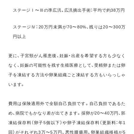
ステージⅠ〜Ⅲの準広汎、広汎摘出手術：
平均で約38万円
ステージⅣ：
20万円未満が70〜80%、残りは20〜300万
円以上
更に、子宮頸がん罹患後、妊娠・出産を希望する方も少なく
なく、妊娠の可能性を残す生殖医療として、受精卵または卵
子を凍結する方法や卵巣組織ごと凍結する方もいらっしゃ
います。
費用は保険適用外で全額自己負担です。自己負担であるた
め、病院でもかなり差が出てきます。採卵が20〜40万円、胚
凍結保存料（卵子5個以下）や卵子凍結保存料（更新料：年1
回）がそれぞれ3万〜5万円、悪性腫瘍用、卵巣組織移植が5