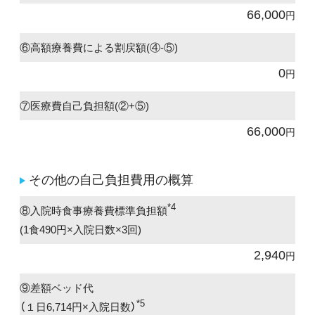
66,000
円
⑥高額療養費による割戻額(④-⑤)
0
円
⑦医療費自己負担額(②+⑤)
66,000
円
その他の自己負担費用の概算
*4
⑧入院時食事療養費標準負担額
(1食490円×入院日数×3回)
2,940
円
⑨差額ベッド代
*5
（１日6,714円×入院日数）