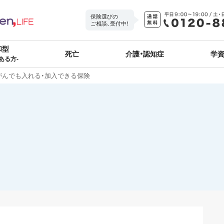
保険選びの
ご相談、受付中！
和型
死亡
介護・認知症
学
ある方-
がんでも入れる・加入できる保険