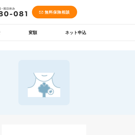
無料保険相談
資
変額
ネット申込