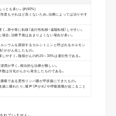
っとも多い。(約90%)
悪性度もそれほど高くないため、治療によっては治りやす
遅く、肺や骨に転移（血行性転移・遠隔転移）しやすい。
た場合、治療予後はあまりよくない場合が多い。
カルシウムを調節するカルシトニンと呼ばれるホルモン
胞）ががん化したもの。
移しやすく、髄様がんの約20～30%は遺伝性である。
の浸潤が早く、根治的な治療が難しい。
半数は分化がんから発生したものである。
の腫瘍である悪性リンパ腫が甲状腺にできたもの。
急速に腫れたり、嗄声（声がれ）や呼吸困難が起こること
されていません。