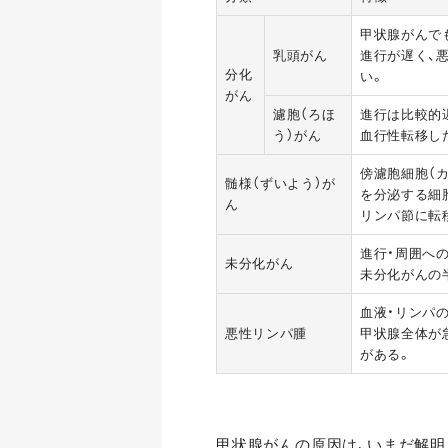
甲状腺がんでも
乳頭がん
進行が遅く、
分化
い。
がん
濾胞（ろほ
進行は比較的
う）がん
血行性転移し
傍濾胞細胞（
髄様（ずいよう）が
を分泌する細
ん
リンパ節に転
進行・周囲へ
未分化がん
未分化がんの
血液・リンパ
悪性リンパ腫
甲状腺全体が
がある。
甲状腺がんの原因は、いまだ解明