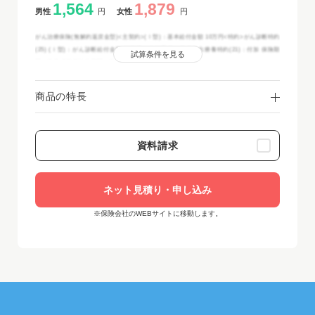
1,564
1,879
男性
円
女性
円
がん治療保険(無解約返戻金型)<主契約>(Ⅰ型)：基本給付金額 10万円<特約>がん診断特約
(25) (Ⅰ型)：がん診断給付金額 50万円、先進医療・患者申出療養特約(21)：付加 保険期
試算条件を見る
間：終身 保険料払込期間：終身 の場合
商品の特長
資料請求
ネット見積り・申し込み
※保険会社のWEBサイトに移動します。