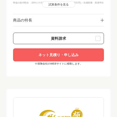
時金の給付割合：100％(６大疾病による特定疾病一時金：100万円)／先進医療・患者申出
試算条件を見る
療養特約：付加／保険期間・保険料払込期間：終身／保険料払込方法：月払(クレジットカ
ード扱・口座振替扱)／2025年12月時点
商品の特長
資料請求
ネット見積り・申し込み
※保険会社のWEBサイトに移動します。