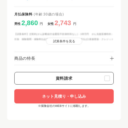
月払保険料
(年齢:30歳の場合)
2,860
2,743
男性
円
女性
円
【試算条件】主契約(がん診断給付金通院不担保特則なし)：100万円 がん先進医療特約：
付加 保険期間・保険料払込期間：終身 保険料払込方法：月払(口座振替扱・クレジット
試算条件を見る
カード払扱)
商品の特長
資料請求
ネット見積り・申し込み
※保険会社のWEBサイトに移動します。