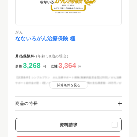
がん
なないろがん治療保険 極
月払保険料
(年齢:30歳の場合)
3,268
3,364
男性
円
女性
円
【試算条件】シンプルプラン がん治療サポート保険(無解約返戻金型)(2022)／がん治療
サポート給付金の型：1型／がん治療サポート給付金の1か月間の支払限度額：20万円／が
試算条件を見る
ん保険料払込免除特則：適用／がん診断一時金特約(2024)(がん診断A型)：50万円／がん先
進医療・患者申出療養特約：付加／がん差額ベッド特約：付加(入院1日当たりの支払限度
額：1万円)／保険期間・保険料払込期間：終身／保険料払込方法：月払(クレジットカード
商品の特長
扱・口座振替扱)／2025年12月時点
資料請求