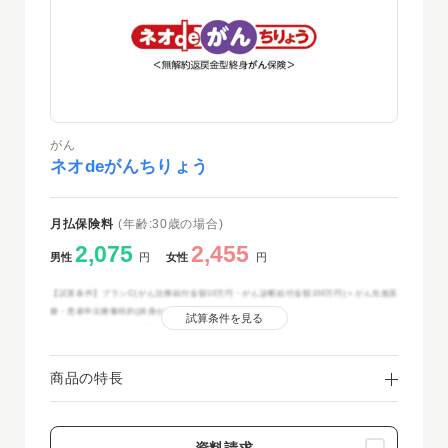
がん
ネオdeがんちりょう
月払保険料
(年齢:30歳の場合)
2,075
2,455
男性
円
女性
円
【試算条件】プランC(がん治療給付金額10万円・がん診断給付金額100万円)＋がん先進医
療・患者申出療養特約(終身がん保険用)
試算条件を見る
保険期間・保険料払込期間：終身 ※非喫煙者保険料率適用の場合
商品の特長