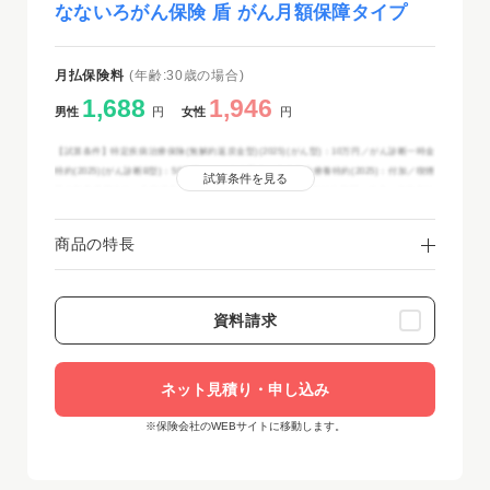
なないろがん保険 盾 がん月額保障タイプ
月払保険料
(年齢:30歳の場合)
1,688
1,946
男性
円
女性
円
【試算条件】特定疾病治療保険(無解約返戻金型)(2025)(がん型)：10万円／がん診断一時金
特約(2025)(がん診断B型)：50万円／がん先進医療・患者申出療養特約(2025)：付加／喫煙
試算条件を見る
区分料率適用特約：非喫煙者区分料率適用／保険期間・保険料払込期間：終身／保険料払
込方法：月払(クレジットカード扱・口座振替扱)／2025年12月時点
商品の特長
資料請求
ネット見積り・申し込み
※保険会社のWEBサイトに移動します。