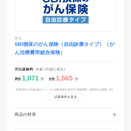
がん
SBI損保のがん保険（自由診療タイプ）（が
ん治療費用総合保険）
月払保険料
(年齢:30歳の場合)
1,071
1,565
男性
円
女性
円
【試算条件】自由診療タイプ・がん診断保険金100万円 保険期間・保険料払込期間：5年
試算条件を見る
商品の特長