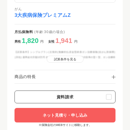
がん
3大疾病保険プレミアムZ
月払保険料
(年齢:30歳の場合)
1,820
1,941
男性
円
女性
円
【試算条件】シンプルプラン(主契約(無解約払戻金型終身ガン治療保険(抗がん剤保障)
(Z03)) 基準給付月額10万円 自由診療抗がん剤治療給付金の給付倍率の型Ⅰ型、ガン治療特
試算条件を見る
約、悪性新生物保険料払込免除特約(Z03)(3大疾病特約(Z03)付加)、ガン先進医療特約
(Z06)(3大疾病特約(Z03)付加)、ガン通院特約(Z03)(3大疾病特約(Z03)付加)3大疾病通院給
付日額5,000円) 保険期間・保険料払込期間：終身 お見積り基準日2024年10月2日現在
商品の特長
資料請求
ネット見積り・申し込み
※保険会社のWEBサイトに移動します。