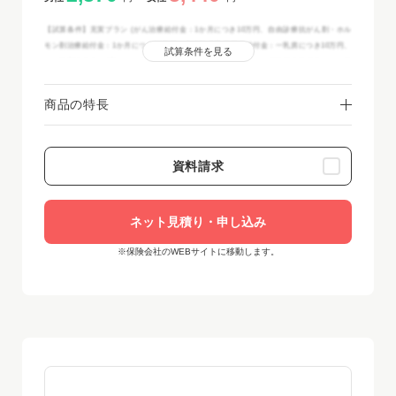
【試算条件】充実プラン (がん治療給付金：1か月につき10万円、自由診療抗がん剤・ホル
モン剤治療給付金：1か月につき20万円、自由診療乳房再建給付金：一乳房につき10万円、
試算条件を見る
がん診断給付金：1回につき100万円) 喫煙者保険料率適用 がん保険料免除特約なし 保
険期間・保険料払込期間：終身 保険料払込方法：月払(口座振替扱・クレジットカード
扱)(2025年12月現在)
商品の特長
●《主契約》がん治療給付金＋自由診療抗がん剤・ホルモン剤治療給付金＋自由診療乳房再
建給付金＋《特約》がん診断給付特約の保障内容です。
●主契約は終身がん保険(C2)(がん治療給付型)(Ⅰ型)です。
●がんに関する保障の開始(責任開始日)は、保険期間の始期の属する日から起算して3か月
資料請求
経過後となります。
※本商品は、申込方法（ネット申込・資料請求による郵送申込・対面申込）によりご契約
いただける年齢範囲など取扱いが異なる場合があります。
ネット見積り・申し込み
※詳細につきましては、画像リンクよりご確認ください。
※保険会社のWEBサイトに移動します。