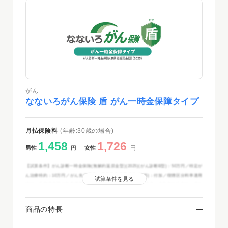
がん
なないろがん保険 盾 がん一時金保障タイプ
月払保険料
(年齢:30歳の場合)
1,458
1,726
男性
円
女性
円
【試算条件】がん診断一時金保険(無解約返戻金型)(2025)(がん診断B型)：50万円／特定が
ん治療特約：10万円／がん先進医療・患者申出療養特約(2025)：付加／喫煙区分料率適用
試算条件を見る
特約：非喫煙者区分料率適用／保険期間・保険料払込期間：終身／保険料払込方法：月払
(クレジットカード扱・口座振替扱)／2025年12月時点
商品の特長