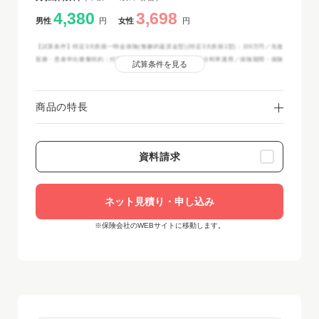
4,380
3,698
男性
円
女性
円
【試算条件】特定3大疾病一時金保険(無解約返戻金型)(特定3大疾病1型)：100万円／先進
医療・患者申出療養特約：付加／区分料率適用特約：標準区分料率適用／保険期間・保険
試算条件を見る
料払込期間：終身／保険料払込方法：月払(クレジットカード扱・口座振替扱)／2025年12
月時点
商品の特長
資料請求
ネット見積り・申し込み
※保険会社のWEBサイトに移動します。