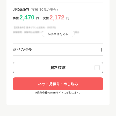
月払保険料
(年齢:30歳の場合)
2,470
2,172
男性
円
女性
円
【試算条件】基本プラン(主契約：100万円)
保険期間・保険料払込期間：終身 ※非喫煙者保険料率適用の場合
試算条件を見る
商品の特長
資料請求
ネット見積り・申し込み
※保険会社のWEBサイトに移動します。