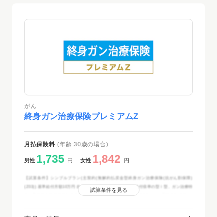
がん
終身ガン治療保険プレミアムZ
月払保険料
(年齢:30歳の場合)
1,735
1,842
男性
円
女性
円
【試算条件】シンプルプラン(主契約(無解約払戻金型終身ガン治療保険(抗がん剤保障)
(Z03)) 基準給付月額10万円 自由診療抗がん剤治療給付金の給付倍率の型Ⅰ型、ガン治療特
試算条件を見る
約、悪性新生物保険料払込免除特約(Z03)、ガン先進医療特約(Z06)、ガン通院特約(Z03)ガ
ン通院給付日額5,000円) 保険期間・保険料払込期間：終身 お見積り基準日2024年10月2
日現在