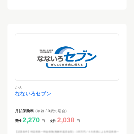
がん
なないろセブン
月払保険料
(年齢:30歳の場合)
2,270
2,038
男性
円
女性
円
【試算条件】特定疾病一時金保険(無解約返戻金型)：100万円／６大疾病による特定疾病一