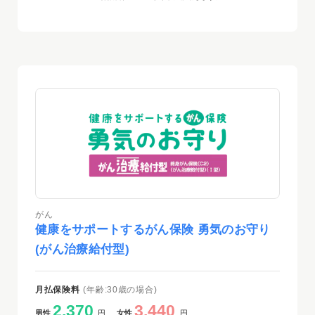
がん
健康をサポートするがん保険 勇気のお守り
(がん治療給付型)
月払保険料
(年齢:30歳の場合)
2,370
3,440
男性
円
女性
円