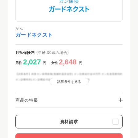
がん
ガードネクスト
月払保険料
(年齢:30歳の場合)
2,027
2,648
男性
円
女性
円
【試算条件】終身ガン保障保険(無解約返戻金型) ガン治療給付金10万円 ガン先進医療特約
ガン診断特約(ガン診断給付金50万円) ガン保険料払込免除特約
試算条件を見る
非喫煙保険料率 保険期間・保険料払込期間：終身 保険料払込方法(経路)：口座振替扱・ク
レジットカード払
商品の特長
資料請求