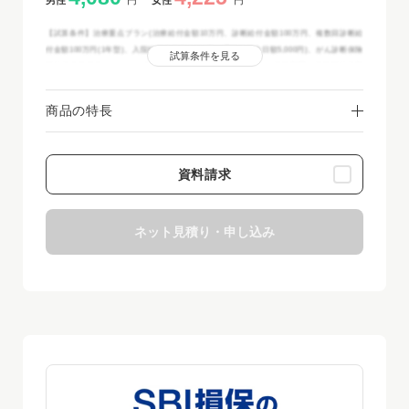
【試算条件】治療重点プラン(治療給付金額10万円、診断給付金額100万円、複数回診断給
付金額100万円(1年型)、入院給付金日額5,000円、通院給付金日額5,000円)、がん診断保険
試算条件を見る
料払込免除特約なし、がん先進医療・患者申出療養特約付加 保険期間・保険料払込期
間：終身(がん先進医療・患者申出療養特約は10年)、解約払戻金無型 定額タイプ 個別取
扱 月払 (2025年3月17日現在)
商品の特長
※＜がん先進医療・患者申出療養特約＞には更新があり、更新後の保険料は更新日現在の
年齢・保険料率によって決まります。
※治療重点プランには〈がん要精検後精密検査保障特約〉〈治療後生活サポート保障特
約〉が含まれておりません。
資料請求
※特約の保険料はお問い合わせください
ネット見積り・申し込み