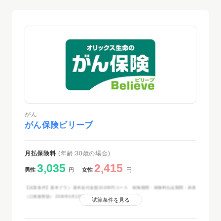
がん
がん保険ビリーブ
月払保険料
(年齢:30歳の場合)
3,035
2,415
男性
円
女性
円
【試算条件】基本プラン 基本給付金額10,000円コース 保険期間・保険料払込期間：終身
（口座振替扱） 2026年3月1日現在
試算条件を見る