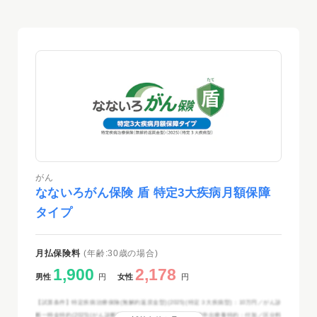
がん
なないろがん保険 盾 特定3大疾病月額保障
タイプ
月払保険料
(年齢:30歳の場合)
1,900
2,178
男性
円
女性
円
【試算条件】特定疾病治療保険(無解約返戻金型)(2025)(特定３大疾病型)：10万円／がん診
断一時金特約(2025)(がん診断B型)：50万円／先進医療・患者申出療養特約：付加／区分料