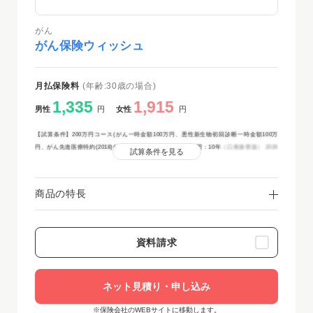
がん
がん保険ウィッシュ
月払保険料
(年齢:30歳の場合)
1,335
1,915
男性
円
女性
円
【試算条件】200万円コース(がん一時金額100万円、悪性新生物初回診断一時金額100万
円、がん先進医療特約(2018)付加) 保険期間・保険料払込期間：10年
（口座振替扱） 2026
試算条件を見る
年3月1日現在
商品の特長
資料請求
ネット見積り・申し込み
※保険会社のWEBサイトに移動します。