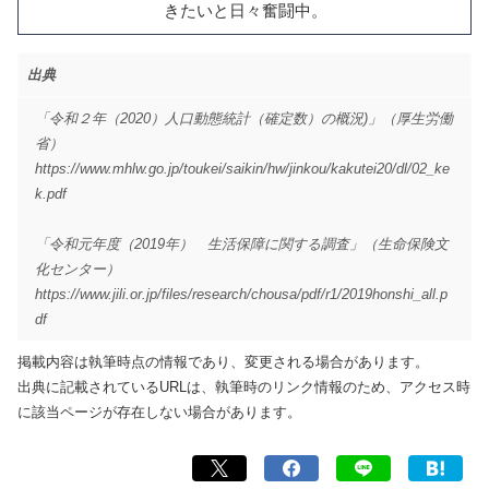
きたいと日々奮闘中。
出典
「令和２年（2020）人口動態統計（確定数）の概況)」（厚生労働
省）
https://www.mhlw.go.jp/toukei/saikin/hw/jinkou/kakutei20/dl/02_ke
k.pdf
「令和元年度（2019年） 生活保障に関する調査」（生命保険文
化センター）
https://www.jili.or.jp/files/research/chousa/pdf/r1/2019honshi_all.p
df
掲載内容は執筆時点の情報であり、変更される場合があります。
出典に記載されているURLは、執筆時のリンク情報のため、アクセス時
に該当ページが存在しない場合があります。