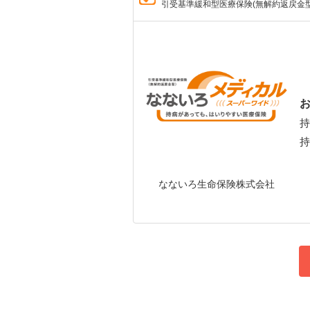
引受基準緩和型医療保険(無解約返戻金型
持
持
なないろ生命保険株式会社