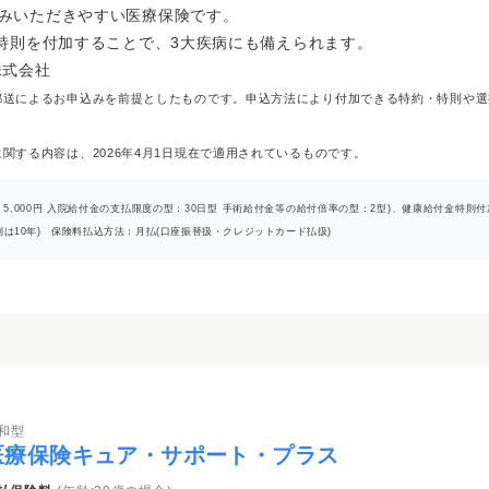
みいただきやすい医療保険です。
・特則を付加することで、3大疾病にも備えられます。
株式会社
郵送によるお申込みを前提としたものです。申込方法により付加できる特約・特則や選
関する内容は、2026年4月1日現在で適用されているものです。
：5,000円 入院給付金の支払限度の型：30日型 手術給付金等の給付倍率の型：2型)、健康給付金特
則は10年) 保険料払込方法：月払(口座振替扱・クレジットカード払扱)
和型
医療保険キュア・サポート・プラス