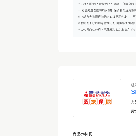
ていばん医療[入院特約：5,000円(初期入
円 総合先進医療特約付加］保険料払込免除特約
※＜総合先進医療特約＞には更新があり、更
※特約および特則を付加した保険料はお問
※この商品は持病・既往症などがある方で
緩
月
男
商品の特長