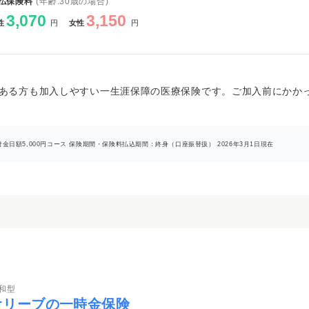
払保険料
(年齢:30歳の場合)
3,070
3,150
性
円
女性
円
ある方も加入しやすい一生涯保障の医療保険です。ご加入前にかか
日額5,000円コース 保険期間・保険料払込期間：終身（口座振替扱） 2026年3月1日現在
和型
オリーブの一時金保険