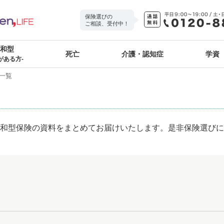
保険選びの
ご相談、受付中！
緩和型
死亡
介護・認知症
学資
がある方-
一覧
会社の緩和型保険の資料をまとめてお届けいたします。是非保険選び