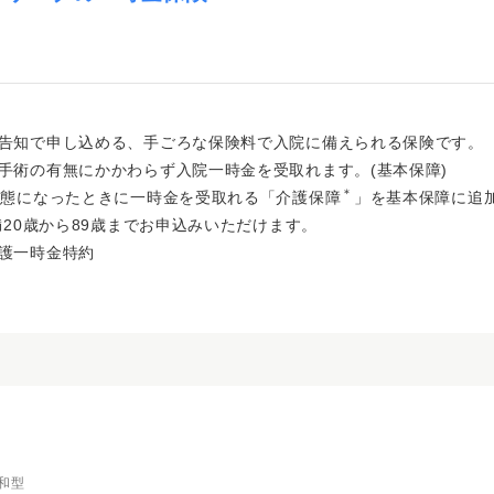
告知で申し込める、手ごろな保険料で入院に備えられる保険です。
手術の有無にかかわらず入院一時金を受取れます。(基本保障)
＊
状態になったときに一時金を受取れる「介護保障
」を基本保障に追
満20歳から89歳までお申込みいただけます。
護一時金特約
和型