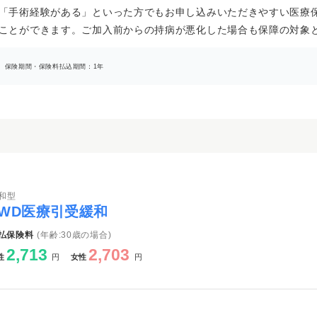
「手術経験がある」といった方でもお申し込みいただきやすい医療
ことができます。ご加入前からの持病が悪化した場合も保障の対象
ス 保険期間・保険料払込期間：1年
和型
FWD医療引受緩和
払保険料
(年齢:30歳の場合)
2,713
2,703
性
円
女性
円