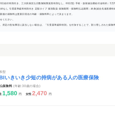
院10日給付特則付き、三大疾病支払日数無制限延長特則なし、60日型) 手術・放射線治療給付金特約：5万円(外
なし 引受基準緩和特則付き 定額タイプ 個別取扱 保険期間・保険料払込期間：終身(総合先進医療特約は10
新後の保険料は更新日現在の年齢・保険料率によって決まります。
合せください。
も、所定の告知事項に該当しない場合は、「引受基準緩和特則」を付加することで、割り増しされた保険
和型
SBIいきいき少短の持病がある人の医療保険
払保険料
(年齢:30歳の場合)
1,580
2,470
性
円
女性
円