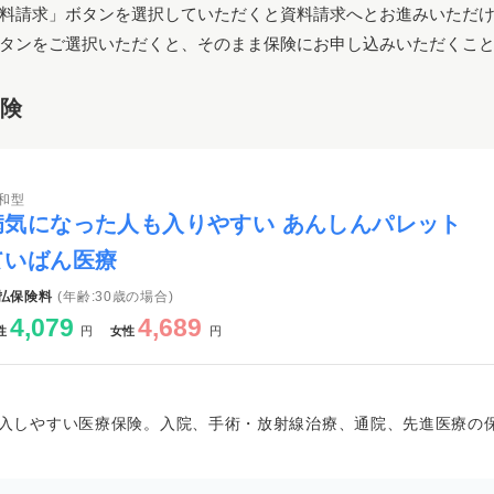
料請求」ボタンを選択していただくと資料請求へとお進みいただ
タンをご選択いただくと、そのまま保険にお申し込みいただくこ
保険
和型
病気になった人も入りやすい あんしんパレット
ていばん医療
払保険料
(年齢:30歳の場合)
4,079
4,689
性
円
女性
円
入しやすい医療保険。入院、手術・放射線治療、通院、先進医療の