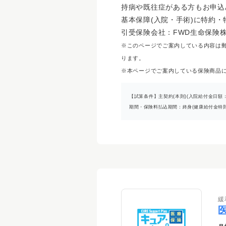
持病や既往症がある方もお申込
基本保障(入院・手術)に特約
引受保険会社：FWD生命保険
※このページでご案内している内容は
ります。
※本ページでご案内している保険商品に
【試算条件】主契約(本則)(入院給付金日額
期間・保険料払込期間：終身(健康給付金特
緩