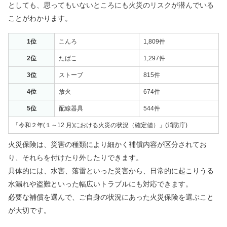
としても、思ってもいないところにも火災のリスクが潜んでいる
ことがわかります。
1位
こんろ
1,809件
2位
たばこ
1,297件
3位
ストーブ
815件
4位
放火
674件
5位
配線器具
544件
「令和２年(１～12 月)における火災の状況（確定値）」(消防庁)
火災保険は、災害の種類により細かく補償内容が区分されてお
り、それらを付けたり外したりできます。
具体的には、水害、落雷といった災害から、日常的に起こりうる
水漏れや盗難といった幅広いトラブルにも対応できます。
必要な補償を選んで、ご自身の状況にあった火災保険を選ぶこと
が大切です。