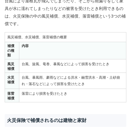
台風により屋根瓦が飛んでしまったり、そこから雨漏りをして家
具が水に濡れてしまったりなどの被害を受けたとき利用できるの
は、火災保険の中の風災補償、水災補償、落雷補償という3つの補
償です。
風災補償、水災補償、落雷補償の概要
補償
内容
の種
類
風災
台風、旋風、⻯巻、暴風などによって損害を受けたとき
補償
水災
台風、暴風雨、豪雨などによる洪水・融雪洪水・高潮・土砂崩
補償
れ・落石などによって損害を受けたとき
落雷
落雷により損害を受けたとき
補償
火災保険で補償されるのは建物と家財