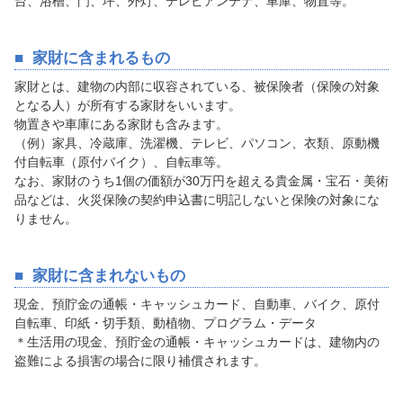
台、浴槽、門、坪、外灯、テレビアンテナ、車庫、物置等。
家財に含まれるもの
家財とは、建物の内部に収容されている、被保険者（保険の対象
となる人）が所有する家財をいいます。
物置きや車庫にある家財も含みます。
（例）家具、冷蔵庫、洗濯機、テレビ、パソコン、衣類、原動機
付自転車（原付バイク）、自転車等。
なお、家財のうち1個の価額が30万円を超える貴金属・宝石・美術
品などは、火災保険の契約申込書に明記しないと保険の対象にな
りません。
家財に含まれないもの
現金、預貯金の通帳・キャッシュカード、自動車、バイク、原付
自転車、印紙・切手類、動植物、プログラム・データ
＊生活用の現金、預貯金の通帳・キャッシュカードは、建物内の
盗難による損害の場合に限り補償されます。