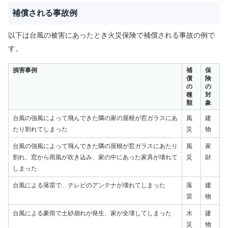
補償される事故例
以下は台風の被害にあったとき火災保険で補償される事故の例で
す。
損害事例
補
保
償
険
の
の
種
対
類
象
台風の強風によって飛んできた隣の家の屋根が窓ガラスにあ
風
建
たり割れてしまった
災
物
台風の強風によって飛んできた隣の屋根が窓ガラスにあたり
風
家
割れ、窓から雨風が吹き込み、家の中にあった家具が壊れて
災
財
しまった
台風による落雷で、テレビのアンテナが壊れてしまった
落
建
雷
物
台風による豪雨で土砂崩れが発生、家が全壊してしまった
水
建
災
物