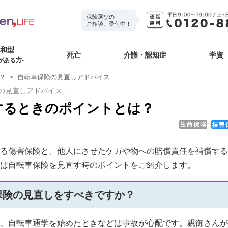
保険選びの
ご相談、受付中！
緩和型
死亡
介護・認知症
学資
がある方-
？
自転車保険の見直しアドバイス
の見直しアドバイス」
するときのポイントとは？
る傷害保険と、他人にさせたケガや物への賠償責任を補償する
は自転車保険を見直す時のポイントをご紹介します。
保険の見直しをすべきですか？
、自転車通学を始めたときなどは事故が心配です。親御さんが