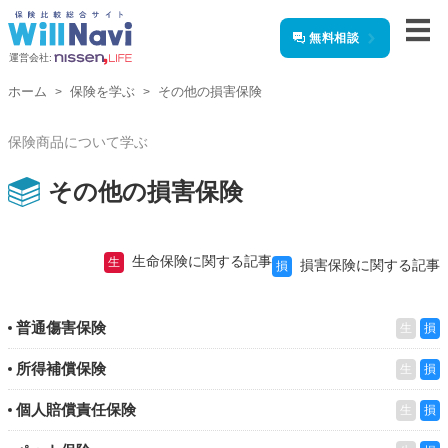
無料相談
運営会社:
ホーム
保険を学ぶ
その他の損害保険
保険商品について学ぶ
その他の損害保険
生命保険に関する記事
生
損害保険に関する記事
損
普通傷害保険
生
損
所得補償保険
生
損
個人賠償責任保険
生
損