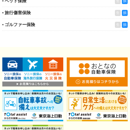
ペット保険
生
損
旅行傷害保険
生
損
ゴルファー保険
生
損