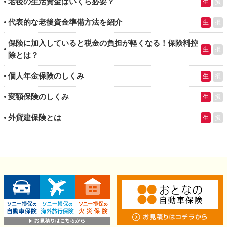
老後の生活資金はいくら必要？
生
損
代表的な老後資金準備方法を紹介
生
損
保険に加入していると税金の負担が軽くなる！保険料控
生
損
除とは？
個人年金保険のしくみ
生
損
変額保険のしくみ
生
損
外貨建保険とは
生
損