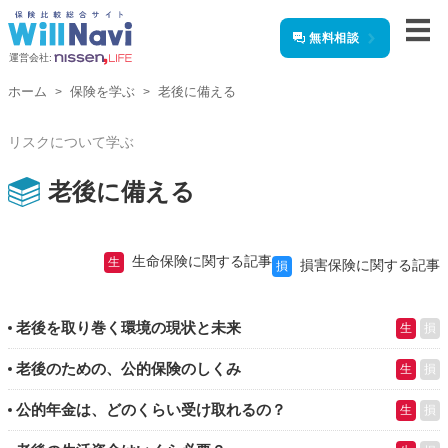
無料相談
運営会社:
ホーム
保険を学ぶ
老後に備える
リスクについて学ぶ
老後に備える
生命保険に関する記事
生
損害保険に関する記事
損
老後を取り巻く環境の現状と未来
生
損
老後のための、公的保険のしくみ
生
損
公的年金は、どのくらい受け取れるの？
生
損