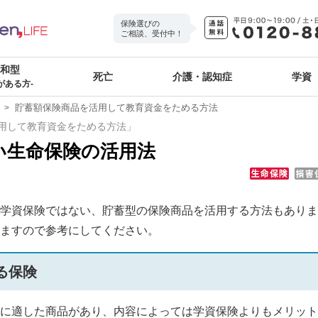
保険選びの
ご相談、受付中！
緩和型
死亡
介護・認知症
学資
がある方-
貯蓄額保険商品を活用して教育資金をためる方法
用して教育資金をためる方法」
い生命保険の活用法
学資保険ではない、貯蓄型の保険商品を活用する方法もありま
ますので参考にしてください。
る保険
に適した商品があり、内容によっては学資保険よりもメリット