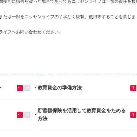
間接的に損害を被った場合であってもニッセンライフは一切の責任を負
または一部をニッセンライフの了承なく複製、使用等することを禁じま
ライフへお問い合わせください。
ト
教育資金の準備方法
生
損
生
貯蓄額保険を活用して教育資金をためる
生
損
生
方法