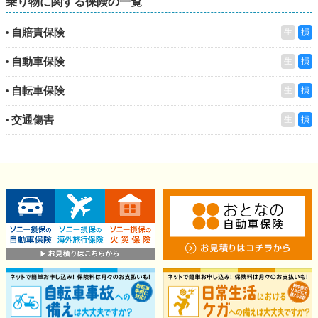
乗り物に関する保険の一覧
自賠責保険
生
損
自動車保険
生
損
自転車保険
生
損
交通傷害
生
損