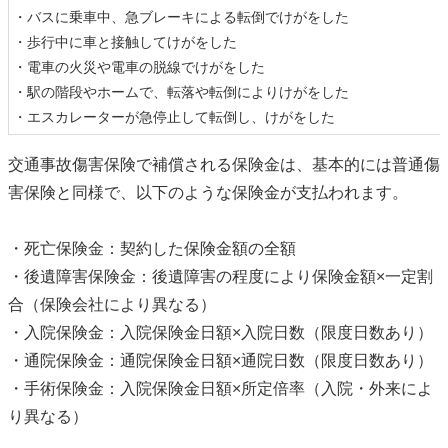
・バスに乗車中、急ブレーキによる転倒でけがをした
・歩行中に車と接触してけがをした
・電車の火災や電車の脱線でけがをした
・駅の階段やホームで、転落や転倒によりけがをした
・エスカレーターが急停止して転倒し、けがをした
交通事故傷害保険で補償される保険金は、基本的には普通傷
害保険と同様で、以下のような保険金が支払われます。
・死亡保険金：契約した保険金額の全額
・後遺障害保険金：後遺障害の程度により保険金額×一定割
合（保険会社により異なる）
・入院保険金：入院保険金日額×入院日数（限度日数あり）
・通院保険金：通院保険金日額×通院日数（限度日数あり）
・手術保険金：入院保険金日額×所定倍率（入院・外来によ
り異なる）