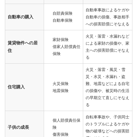
自動車事故によるケガや
自賠責保険
自動車の購入
自動車の損傷、事故相手
自動車保険
への損害賠償にそなえる
火災・落雷・水漏れなど
家財保険
賃貸物件への居
による家財の損傷や、家
借家人賠償責任
住
主への損害賠償にそなえ
保険
る
火災・落雷・風災・雪
災・水災・水漏れ・盗
火災保険
難、地震などによる自宅
住宅購入
地震保険
の損傷や、被災時の生活
の早期立て直しにそなえ
る
自転車事故や、子供同士
個人賠償責任保
のトラブルによるケガや
子供の成長
険
物の破壊などへの損害賠
傷害保険