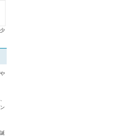
少
や
、
ン
誕