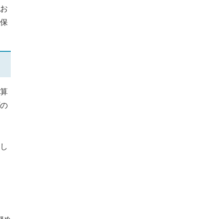
お
保
算
の
し
努め