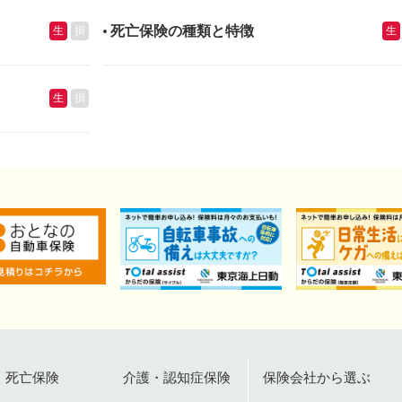
死亡保険の種類と特徴
生
損
生
生
損
死亡保険
介護・認知症保険
保険会社から選ぶ