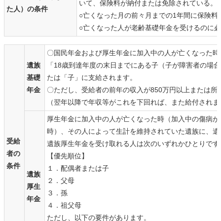
いて、保険料が納付または免除されている。
た人）の条件
○亡くなった月の前々月までの1年間に保険料
○亡くなった人が老齢基礎年金を受けるのに
〇国民年金および厚生年金に加入中の人が亡くなった時
遺族
「18歳到達年度の末日までにある子（子が障害者の場合
基礎
たは「子」に支給されます。
年金
〇ただし、受給者の前年の収入が850万円以上または所
（翌年以降で年収等がこれを下回れば、また給付されま
厚生年金に加入中の人が亡くなった時（加入中の傷病が
時）、その人によって生計を維持されていた遺族に、遺
受給
遺族厚生年金を受け取れる人は次のいずれかひとりです
者の
【優先順位】
条件
１．配偶者または子
遺族
２．父母
厚生
３．孫
年金
４．祖父母
ただし、以下の要件があります。