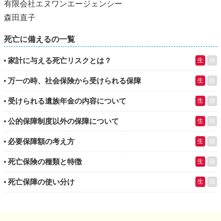
有限会社エヌワンエージェンシー
森田直子
死亡に備えるの一覧
家計に与える死亡リスクとは？
生
損
万一の時、社会保険から受けられる保障
生
損
受けられる遺族年金の内容について
生
損
公的保障制度以外の保障について
生
損
必要保障額の考え方
生
損
死亡保険の種類と特徴
生
損
死亡保障の使い分け
生
損