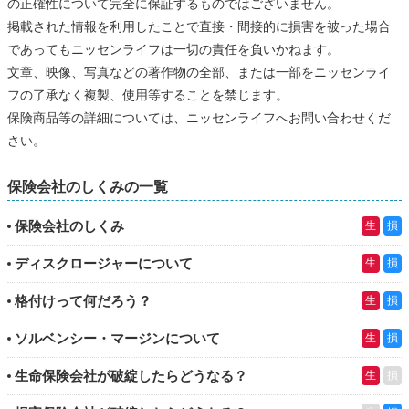
の正確性について完全に保証するものではございません。
掲載された情報を利用したことで直接・間接的に損害を被った場合
であってもニッセンライフは一切の責任を負いかねます。
文章、映像、写真などの著作物の全部、または一部をニッセンライ
フの了承なく複製、使用等することを禁じます。
保険商品等の詳細については、ニッセンライフへお問い合わせくだ
さい。
保険会社のしくみの一覧
保険会社のしくみ
生
損
ディスクロージャーについて
生
損
格付けって何だろう？
生
損
ソルベンシー・マージンについて
生
損
生命保険会社が破綻したらどうなる？
生
損