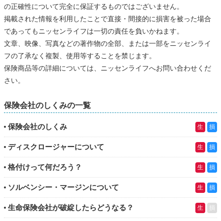
の正確性について完全に保証するものではございません。
掲載された情報を利用したことで直接・間接的に損害を被った場合
であってもニッセンライフは一切の責任を負いかねます。
文章、映像、写真などの著作物の全部、または一部をニッセンライ
フの了承なく複製、使用等することを禁じます。
保険商品等の詳細については、ニッセンライフへお問い合わせくだ
さい。
保険会社のしくみの一覧
保険会社のしくみ
生
損
ディスクロージャーについて
生
損
格付けって何だろう？
生
損
ソルベンシー・マージンについて
生
損
生命保険会社が破綻したらどうなる？
生
損