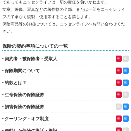
であってもニッセンライフは一切の責任を負いかねます。
文章、映像、写真などの著作物の全部、または一部をニッセンライ
フの了承なく複製、使用等することを禁じます。
保険商品等の詳細については、ニッセンライフへお問い合わせくだ
さい。
保険の契約事項についての一覧
契約者・被保険者・受取人
生
損
保険期間について
生
損
約款とは？
生
損
生命保険の保険証券
生
損
損害保険の保険証券
生
損
クーリング・オフ制度
生
損
失効した保険の復活・復旧
生
損